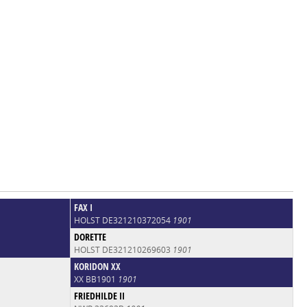
FAX I
HOLST DE321210372054
1901
DORETTE
HOLST DE321210269603
1901
KORIDON XX
XX BB1901
1901
FRIEDHILDE II