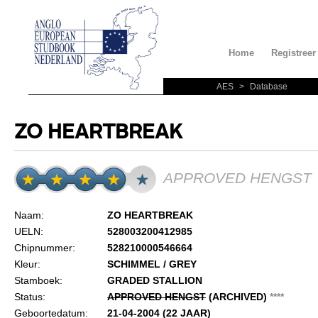
Home
Registreer
AES
>
Database
ZO HEARTBREAK
APPROVED HENGST
Naam:
ZO HEARTBREAK
UELN:
528003200412985
Chipnummer:
528210000546664
Kleur:
SCHIMMEL / GREY
Stamboek:
GRADED STALLION
Status:
APPROVED HENGST
(ARCHIVED)
*
*
*
*
Geboortedatum:
21-04-2004 (22 JAAR)