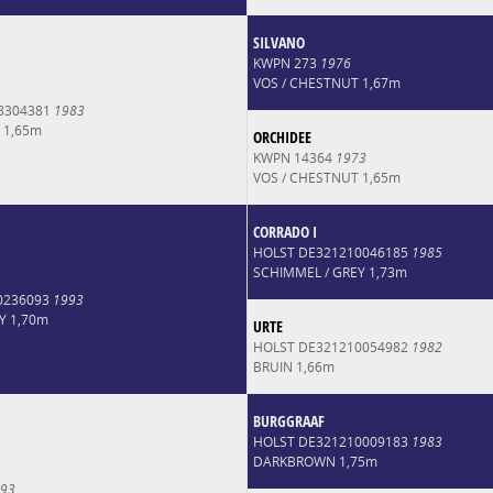
SILVANO
KWPN 273
1976
VOS / CHESTNUT 1,67m
8304381
1983
 1,65m
ORCHIDEE
KWPN 14364
1973
VOS / CHESTNUT 1,65m
CORRADO I
HOLST DE321210046185
1985
SCHIMMEL / GREY 1,73m
0236093
1993
Y 1,70m
URTE
HOLST DE321210054982
1982
BRUIN 1,66m
BURGGRAAF
HOLST DE321210009183
1983
DARKBROWN 1,75m
93