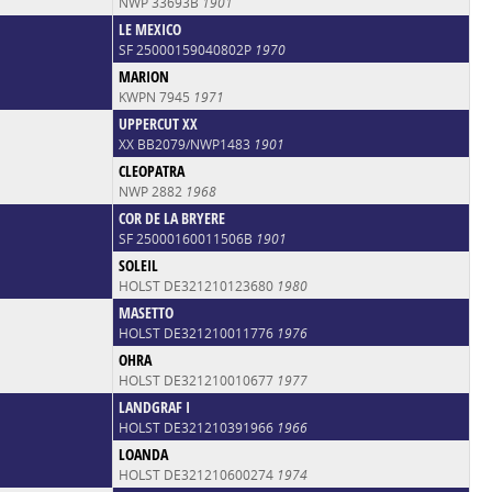
NWP 33693B
1901
LE MEXICO
SF 25000159040802P
1970
MARION
KWPN 7945
1971
UPPERCUT XX
XX BB2079/NWP1483
1901
CLEOPATRA
NWP 2882
1968
COR DE LA BRYERE
SF 25000160011506B
1901
SOLEIL
HOLST DE321210123680
1980
MASETTO
HOLST DE321210011776
1976
OHRA
HOLST DE321210010677
1977
LANDGRAF I
HOLST DE321210391966
1966
LOANDA
HOLST DE321210600274
1974