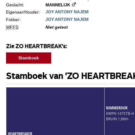
Geslacht:
MANNELIJK
JOY ANTONY NAJEM
Eigenaar/Houder:
JOY ANTONY NAJEM
Fokker:
WFFS
:
Niet getest
Zie ZO HEARTBREAK's:
Stamboek
Stamboek van 'ZO HEARTBREA
NIMMERDOR
KWPN 147STB-H
BRUIN 1,68m
HEARTBREAKER