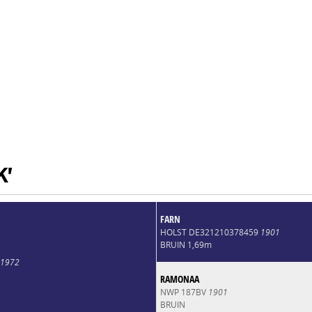
K'
FARN
HOLST DE321210378459
1901
BRUIN 1,69m
1972
RAMONAA
NWP 187BV
1901
BRUIN