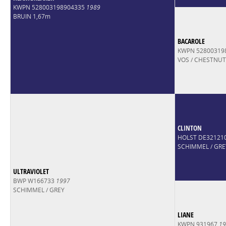
KWPN 528003198904335
1989
BRUIN 1,67m
BACAROLE
KWPN 52800319
VOS / CHESTNUT
CLINTON
HOLST DE32121
SCHIMMEL / GRE
ULTRAVIOLET
BWP W166733
1997
SCHIMMEL / GREY
LIANE
KWPN 931967
19