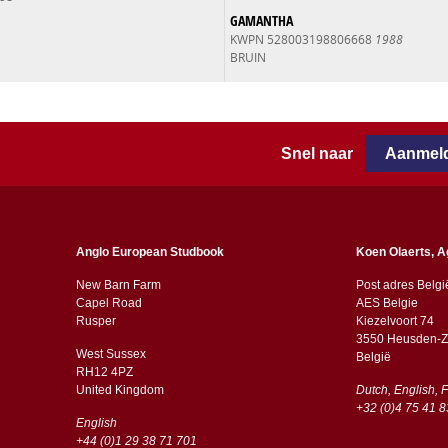
GAMANTHA
KWPN 528003198806668
1988
BRUIN
Snel naar
Aanmeld
Anglo European Studbook
Koen Olaerts, A
New Barn Farm
Post adres Belgi
Capel Road
AES Belgie
​​Rusper
Kiezelvoort 74
3550 Heusden-Z
West Sussex
België
RH12 4PZ
​​United Kingdom
Dutch, English, 
+32 (0)4 75 41 8
English
+44 (0)1 29 38 71 701