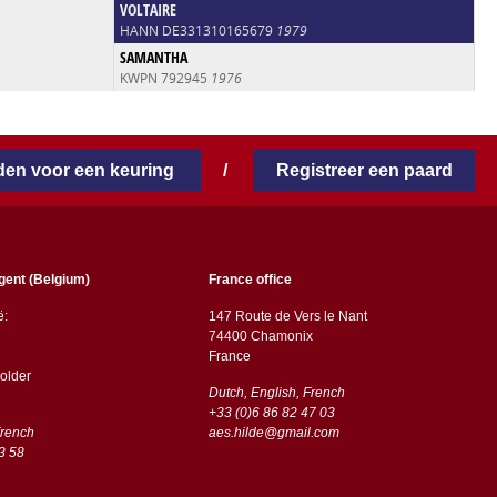
VOLTAIRE
HANN DE331310165679
1979
SAMANTHA
KWPN 792945
1976
en voor een keuring
/
Registreer een paard
gent (Belgium)
France office
ë:
147 Route de Vers le Nant
74400 Chamonix
France
older
Dutch, English, French
+33 (0)6 86 82 47 03
French
aes.hilde@gmail.com
3 58