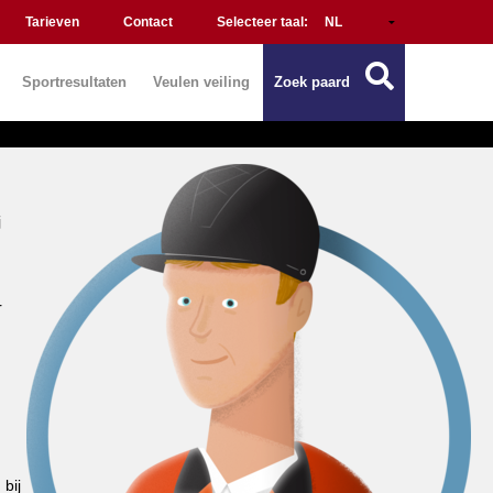
Tarieven
Contact
Selecteer taal:
Sportresultaten
Veulen veiling
Zoek paard
j
r
bij