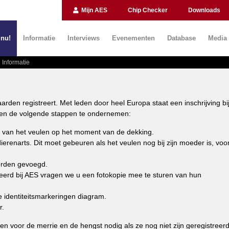
Mijn AES
Chip Checker
Downloads
 nu!
Informatie
Interviews
Evenementen
Database
Media
Informatie
den registreert. Met leden door heel Europa staat een inschrijving bi
alleen de volgende stappen te ondernemen:
r van het veulen op het moment van de dekking.
renarts. Dit moet gebeuren als het veulen nog bij zijn moeder is, voo
worden gevoegd.
reerd bij AES vragen we u een fotokopie mee te sturen van hun
identiteitsmarkeringen diagram.
r.
 voor de merrie en de hengst nodig als ze nog niet zijn geregistreerd 