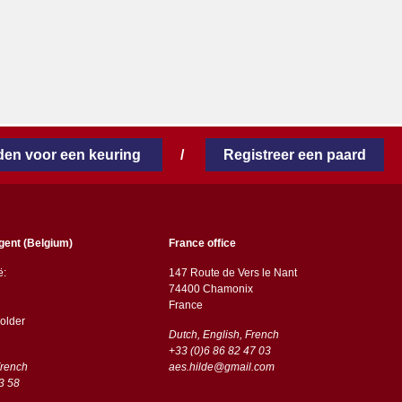
en voor een keuring
/
Registreer een paard
gent (Belgium)
France office
ë:
147 Route de Vers le Nant
74400 Chamonix
France
older
Dutch, English, French
+33 (0)6 86 82 47 03
French
aes.hilde@gmail.com
3 58