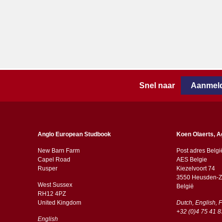
Snel naar
Aanmeld
Anglo European Studbook
Koen Olaerts, A
New Barn Farm
Post adres Belgi
Capel Road
AES Belgie
​​Rusper
Kiezelvoort 74
3550 Heusden-Z
West Sussex
België
RH12 4PZ
​​United Kingdom
Dutch, English, 
+32 (0)4 75 41 8
English