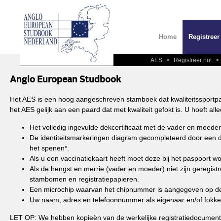
Home
Registreer
AES
>
Registreer nu!
>
Anglo European Studbook
Het AES is een hoog aangeschreven stamboek dat kwaliteitssportpaar
het AES gelijk aan een paard dat met kwaliteit gefokt is. U hoeft 
Het volledig ingevulde dekcertificaat met de vader en moede
De identiteitsmarkeringen diagram gecompleteerd door een die
het spenen*.
Als u een vaccinatiekaart heeft moet deze bij het paspoort 
Als de hengst en merrie (vader en moeder) niet zijn geregist
stambomen en registratiepapieren.
Een microchip waarvan het chipnummer is aangegeven op de 
Uw naam, adres en telefoonnummer als eigenaar en/of fokke
LET OP: We hebben kopieën van de werkelijke registratiedocumenten