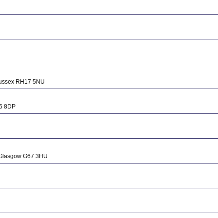
 Sussex RH17 5NU
W5 8DP
 Glasgow G67 3HU