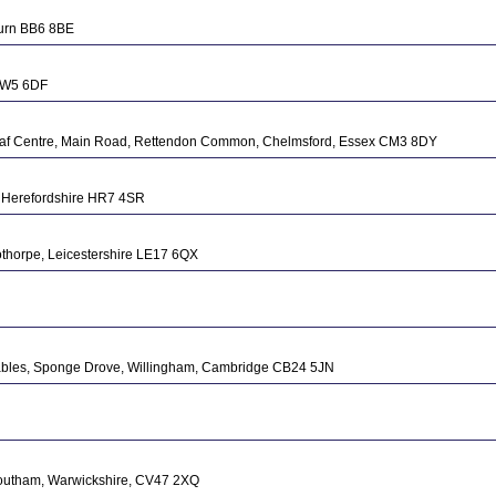
burn BB6 8BE
CW5 6DF
af Centre, Main Road, Rettendon Common, Chelmsford, Essex CM3 8DY
, Herefordshire HR7 4SR
othorpe, Leicestershire LE17 6QX
ables, Sponge Drove, Willingham, Cambridge CB24 5JN
Southam, Warwickshire, CV47 2XQ