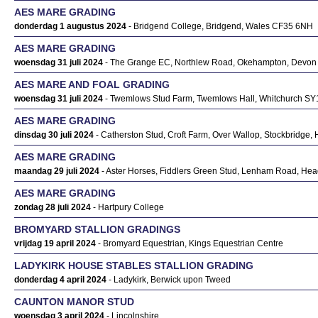
AES MARE GRADING
donderdag 1 augustus 2024
- Bridgend College, Bridgend, Wales CF35 6NH
AES MARE GRADING
woensdag 31 juli 2024
- The Grange EC, Northlew Road, Okehampton, Devo
AES MARE AND FOAL GRADING
woensdag 31 juli 2024
- Twemlows Stud Farm, Twemlows Hall, Whitchurch SY
AES MARE GRADING
dinsdag 30 juli 2024
- Catherston Stud, Croft Farm, Over Wallop, Stockbridg
AES MARE GRADING
maandag 29 juli 2024
- Aster Horses, Fiddlers Green Stud, Lenham Road, He
AES MARE GRADING
zondag 28 juli 2024
- Hartpury College
BROMYARD STALLION GRADINGS
vrijdag 19 april 2024
- Bromyard Equestrian, Kings Equestrian Centre
LADYKIRK HOUSE STABLES STALLION GRADING
donderdag 4 april 2024
- Ladykirk, Berwick upon Tweed
CAUNTON MANOR STUD
woensdag 3 april 2024
- Lincolnshire