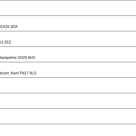
n EX20 3DA
13 2EZ
e, Hampshire SO20 8HX
adcorn, Kent TN27 9LG