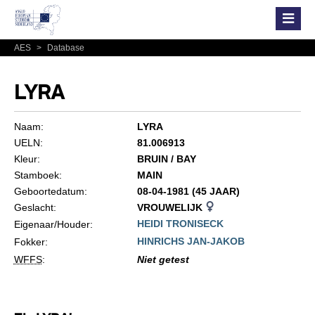
AES
>
Database
LYRA
Naam:
LYRA
UELN:
81.006913
Kleur:
BRUIN / BAY
Stamboek:
MAIN
Geboortedatum:
08-04-1981 (45 JAAR)
Geslacht:
VROUWELIJK
HEIDI TRONISECK
Eigenaar/Houder:
HINRICHS JAN-JAKOB
Fokker:
WFFS
:
Niet getest