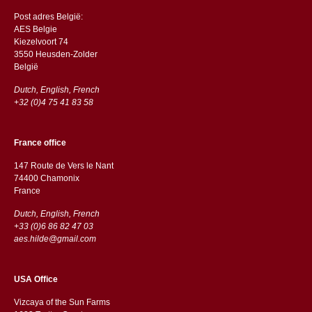
Post adres België:
AES Belgie
Kiezelvoort 74
3550 Heusden-Zolder
België
Dutch, English, French
+32 (0)4 75 41 83 58
France office
147 Route de Vers le Nant
74400 Chamonix
France
Dutch, English, French
+33 (0)6 86 82 47 03
aes.hilde@gmail.com
USA Office
Vizcaya of the Sun Farms