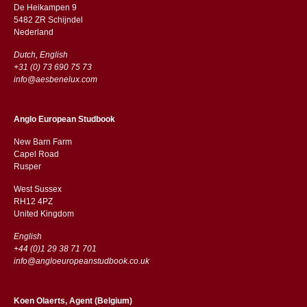
De Heikampen 9
5482 ZR Schijndel
​​Nederland
Dutch, English
+31 (0) 73 690 75 73
info@aesbenelux.com
Anglo European Studbook
New Barn Farm
Capel Road
​​Rusper
West Sussex
RH12 4PZ
​​United Kingdom
English
+44 (0)1 29 38 71 701
info@angloeuropeanstudbook.co.uk
Koen Olaerts, Agent (Belgium)