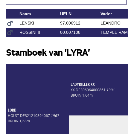
Naam
UELN
Vader
LENSKI
97.006912
LEANDRO
ROSSINI II
00.007108
TEMPLE RAMIR
Stamboek van 'LYRA'
LADYKILLER XX
XX DE306064000861
1901
BRUIN 1,64m
LORD
HOLST DE321210394067
1967
BRUIN 1,68m