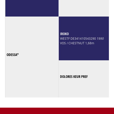
IROKO
WESTF DE341410543290
1990
VOS / CHESTNUT 1,68m
ODESSA*
DOLORES KEUR PREF