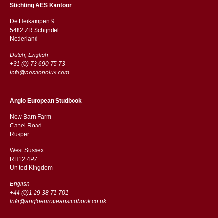
Stichting AES Kantoor
De Heikampen 9
5482 ZR Schijndel
​​Nederland
Dutch, English
+31 (0) 73 690 75 73
info@aesbenelux.com
Anglo European Studbook
New Barn Farm
Capel Road
​​Rusper
West Sussex
RH12 4PZ
​​United Kingdom
English
+44 (0)1 29 38 71 701
info@angloeuropeanstudbook.co.uk