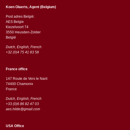
Koen Olaerts, Agent (Belgium)
Post adres België:
AES Belgie
Kiezelvoort 74
3550 Heusden-Zolder
België
Dutch, English, French
+32 (0)4 75 41 83 58
France office
147 Route de Vers le Nant
74400 Chamonix
France
Dutch, English, French
+33 (0)6 86 82 47 03
aes.hilde@gmail.com
USA Office