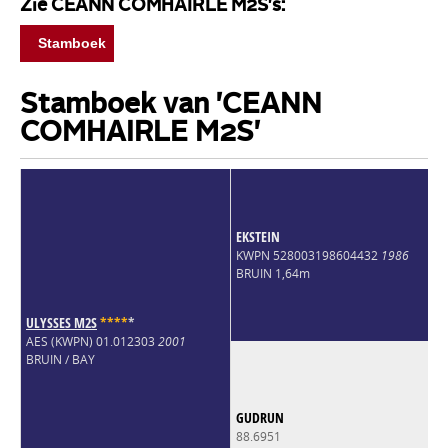
Zie CEANN COMHAIRLE M2S's:
Stamboek
Stamboek van 'CEANN
COMHAIRLE M2S'
EKSTEIN
KWPN 528003198604432
1986
BRUIN 1,64m
ULYSSES M2S
*
*
*
*
*
AES (KWPN) 01.012303
2001
BRUIN / BAY
GUDRUN
88.6951