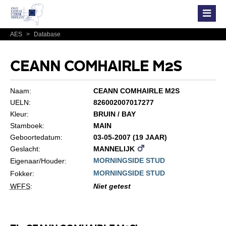
AES
>
Database
CEANN COMHAIRLE M2S
Naam:
CEANN COMHAIRLE M2S
UELN:
826002007017277
Kleur:
BRUIN / BAY
Stamboek:
MAIN
Geboortedatum:
03-05-2007 (19 JAAR)
Geslacht:
MANNELIJK
MORNINGSIDE STUD
Eigenaar/Houder:
MORNINGSIDE STUD
Fokker:
WFFS
:
Niet getest