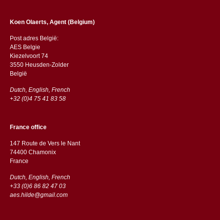
Koen Olaerts, Agent (Belgium)
Post adres België:
AES Belgie
Kiezelvoort 74
3550 Heusden-Zolder
België
Dutch, English, French
+32 (0)4 75 41 83 58
France office
147 Route de Vers le Nant
74400 Chamonix
France
Dutch, English, French
+33 (0)6 86 82 47 03
aes.hilde@gmail.com