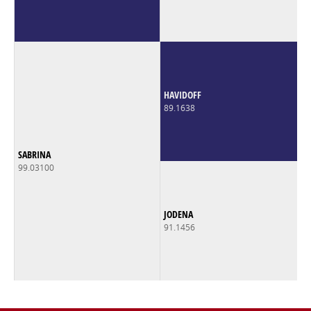
HAVIDOFF
89.1638
SABRINA
99.03100
JODENA
91.1456