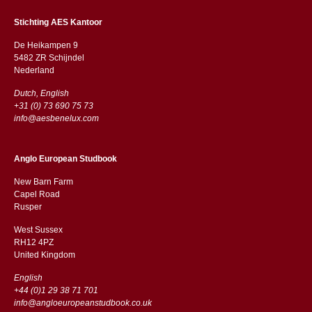
Stichting AES Kantoor
De Heikampen 9
5482 ZR Schijndel
​​Nederland
Dutch, English
+31 (0) 73 690 75 73
info@aesbenelux.com
Anglo European Studbook
New Barn Farm
Capel Road
​​Rusper
West Sussex
RH12 4PZ
​​United Kingdom
English
+44 (0)1 29 38 71 701
info@angloeuropeanstudbook.co.uk