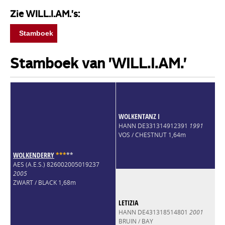
Zie WILL.I.AM.'s:
Stamboek
Stamboek van 'WILL.I.AM.'
WOLKENTANZ I
HANN DE331314912391
1991
VOS / CHESTNUT 1,64m
WOLKENDERRY
*
*
*
*
*
AES (A.E.S.) 826002005019237
2005
ZWART / BLACK 1,68m
LETIZIA
HANN DE431318514801
2001
BRUIN / BAY