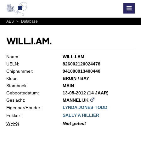
AES
>
Database
WILL.I.AM.
Naam:
WILL.I.AM.
UELN:
826002120024478
Chipnummer:
941000013400440
Kleur:
BRUIN / BAY
Stamboek:
MAIN
Geboortedatum:
13-05-2012 (14 JAAR)
Geslacht:
MANNELIJK
LYNDA JONES-TODD
Eigenaar/Houder:
SALLY A HILLIER
Fokker:
WFFS
:
Niet getest