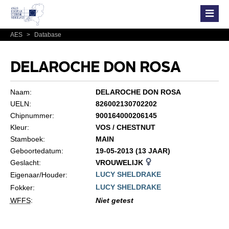
AES
>
Database
DELAROCHE DON ROSA
Naam:
DELAROCHE DON ROSA
UELN:
826002130702202
Chipnummer:
900164000206145
Kleur:
VOS / CHESTNUT
Stamboek:
MAIN
Geboortedatum:
19-05-2013 (13 JAAR)
Geslacht:
VROUWELIJK
LUCY SHELDRAKE
Eigenaar/Houder:
LUCY SHELDRAKE
Fokker:
WFFS
:
Niet getest