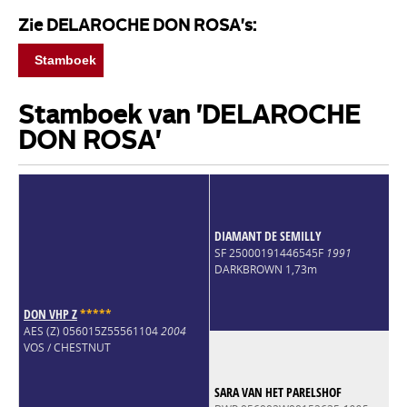
Zie DELAROCHE DON ROSA's:
Stamboek
Stamboek van 'DELAROCHE
DON ROSA'
DIAMANT DE SEMILLY
SF 25000191446545F
1991
DARKBROWN 1,73m
DON VHP Z
*
*
*
*
*
AES (Z) 056015Z55561104
2004
VOS / CHESTNUT
SARA VAN HET PARELSHOF