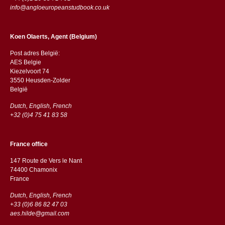
info@angloeuropeanstudbook.co.uk
Koen Olaerts, Agent (Belgium)
Post adres België:
AES Belgie
Kiezelvoort 74
3550 Heusden-Zolder
België
Dutch, English, French
+32 (0)4 75 41 83 58
France office
147 Route de Vers le Nant
74400 Chamonix
France
Dutch, English, French
+33 (0)6 86 82 47 03
aes.hilde@gmail.com