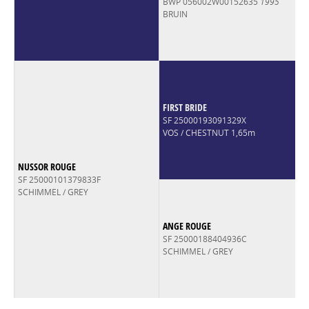
BWP 056002W00152635
1995
BRUIN
FIRST BRIDE
SF 25000193091329X
VOS / CHESTNUT 1,65m
NUSSOR ROUGE
SF 25000101379833F
SCHIMMEL / GREY
ANGE ROUGE
SF 25000188404936C
SCHIMMEL / GREY