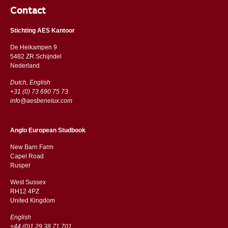
Contact
Stichting AES Kantoor
De Heikampen 9
5482 ZR Schijndel
​​Nederland
Dutch, English
+31 (0) 73 690 75 73
info@aesbenelux.com
Anglo European Studbook
New Barn Farm
Capel Road
​​Rusper
West Sussex
RH12 4PZ
​​United Kingdom
English
+44 (0)1 29 38 71 701