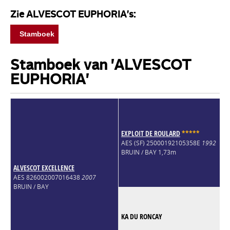
Zie ALVESCOT EUPHORIA's:
Stamboek
Stamboek van 'ALVESCOT
EUPHORIA'
EXPLOIT DE ROULARD
*
*
*
*
*
AES (SF) 25000192105358E
1992
BRUIN / BAY 1,73m
ALVESCOT EXCELLENCE
AES 826002007016438
2007
BRUIN / BAY
KA DU RONCAY