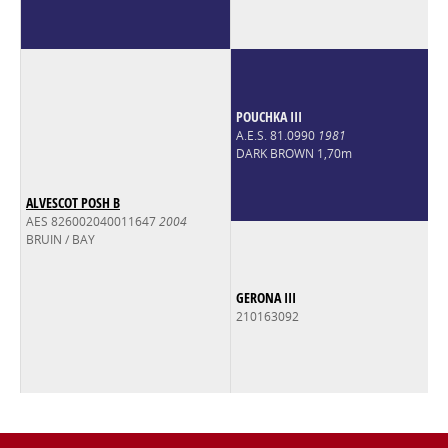
POUCHKA III
A.E.S. 81.0990
1981
DARK BROWN 1,70m
ALVESCOT POSH B
AES 826002040011647
2004
BRUIN / BAY
GERONA III
210163092