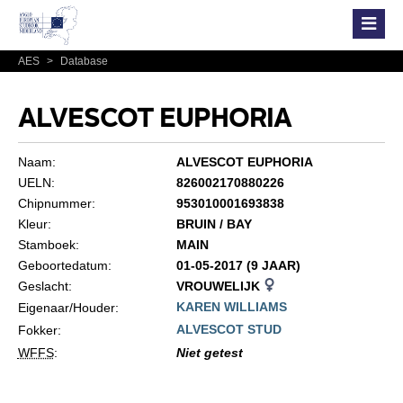
AES
>
Database
ALVESCOT EUPHORIA
Naam:
ALVESCOT EUPHORIA
UELN:
826002170880226
Chipnummer:
953010001693838
Kleur:
BRUIN / BAY
Stamboek:
MAIN
Geboortedatum:
01-05-2017 (9 JAAR)
Geslacht:
VROUWELIJK
KAREN WILLIAMS
Eigenaar/Houder:
ALVESCOT STUD
Fokker:
WFFS
:
Niet getest