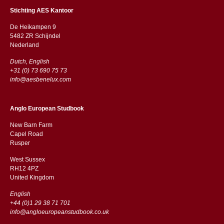
Stichting AES Kantoor
De Heikampen 9
5482 ZR Schijndel
​​Nederland
Dutch, English
+31 (0) 73 690 75 73
info@aesbenelux.com
Anglo European Studbook
New Barn Farm
Capel Road
​​Rusper
West Sussex
RH12 4PZ
​​United Kingdom
English
+44 (0)1 29 38 71 701
info@angloeuropeanstudbook.co.uk