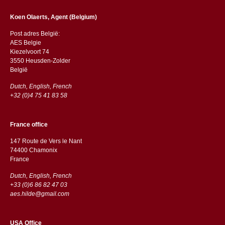
Koen Olaerts, Agent (Belgium)
Post adres België:
AES Belgie
Kiezelvoort 74
3550 Heusden-Zolder
België
Dutch, English, French
+32 (0)4 75 41 83 58
France office
147 Route de Vers le Nant
74400 Chamonix
France
Dutch, English, French
+33 (0)6 86 82 47 03
aes.hilde@gmail.com
USA Office