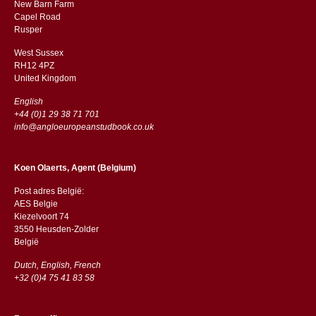
New Barn Farm
Capel Road
​​Rusper
West Sussex
RH12 4PZ
​​United Kingdom
English
+44 (0)1 29 38 71 701
info@angloeuropeanstudbook.co.uk
Koen Olaerts, Agent (Belgium)
Post adres België:
AES Belgie
Kiezelvoort 74
3550 Heusden-Zolder
België
Dutch, English, French
+32 (0)4 75 41 83 58