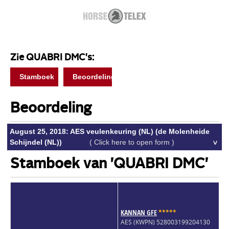
Zie QUABRI DMC's:
Stamboek
Beoordeling
Beoordeling
August 25, 2018: AES veulenkeuring (NL) (de Molenheide
Schijndel (NL))
( Click here to open form )
Stamboek van 'QUABRI DMC'
KANNAN GFE
*
*
*
*
*
AES (KWPN) 528003199204130