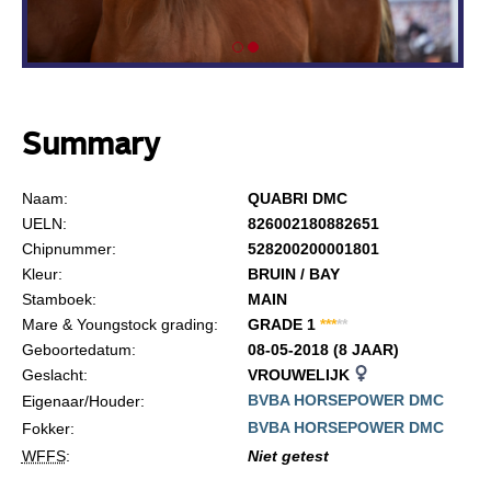
Summary
Naam:
QUABRI DMC
UELN:
826002180882651
Chipnummer:
528200200001801
Kleur:
BRUIN / BAY
Stamboek:
MAIN
Mare & Youngstock grading:
GRADE 1
*
*
*
*
*
Geboortedatum:
08-05-2018 (8 JAAR)
Geslacht:
VROUWELIJK
BVBA HORSEPOWER DMC
Eigenaar/Houder:
BVBA HORSEPOWER DMC
Fokker:
WFFS
:
Niet getest