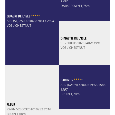
1992
DARKBROWN 1,75m
QUABRI DE L'ISLE
*
*
*
*
*
AES (SF) 25000104387861K
2004
VOS / CHESTNUT
DINASTIE DE L'ISLE
SF 25000191025240W
1991
VOS / CHESTNUT
PADINUS
*
*
*
*
*
AES (KWPN) 528003199701588
1997
BRUIN 1,70m
FLEUR
KWPN 528003201010232
2010
BRUIN 1,68m