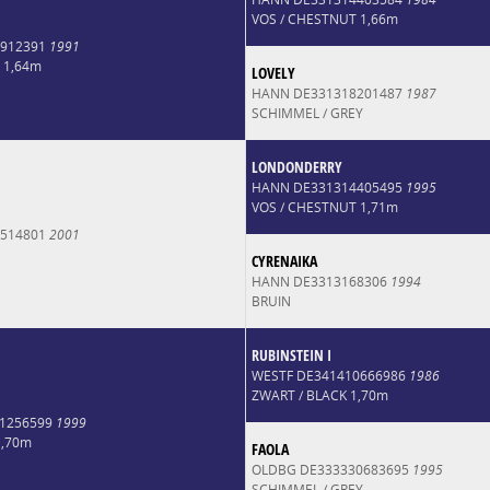
VOS / CHESTNUT 1,66m
4912391
1991
 1,64m
LOVELY
HANN DE331318201487
1987
SCHIMMEL / GREY
LONDONDERRY
HANN DE331314405495
1995
VOS / CHESTNUT 1,71m
8514801
2001
CYRENAIKA
HANN DE3313168306
1994
BRUIN
RUBINSTEIN I
WESTF DE341410666986
1986
ZWART / BLACK 1,70m
1256599
1999
1,70m
FAOLA
OLDBG DE333330683695
1995
SCHIMMEL / GREY