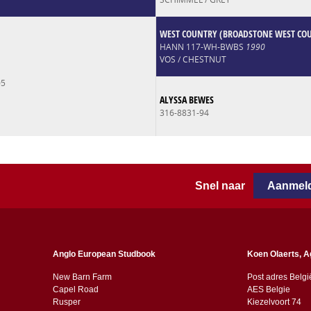
WEST COUNTRY (BROADSTONE WEST CO
HANN 117-WH-BWBS
1990
VOS / CHESTNUT
05
ALYSSA BEWES
316-8831-94
Snel naar
Aanmeld
Anglo European Studbook
Koen Olaerts, A
New Barn Farm
Post adres Belgi
Capel Road
AES Belgie
​​Rusper
Kiezelvoort 74