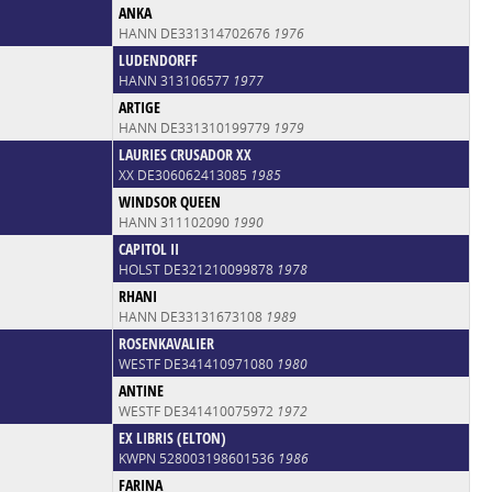
ANKA
HANN DE331314702676
1976
LUDENDORFF
HANN 313106577
1977
ARTIGE
HANN DE331310199779
1979
LAURIES CRUSADOR XX
XX DE306062413085
1985
WINDSOR QUEEN
HANN 311102090
1990
CAPITOL II
HOLST DE321210099878
1978
RHANI
HANN DE33131673108
1989
ROSENKAVALIER
WESTF DE341410971080
1980
ANTINE
WESTF DE341410075972
1972
EX LIBRIS (ELTON)
KWPN 528003198601536
1986
FARINA