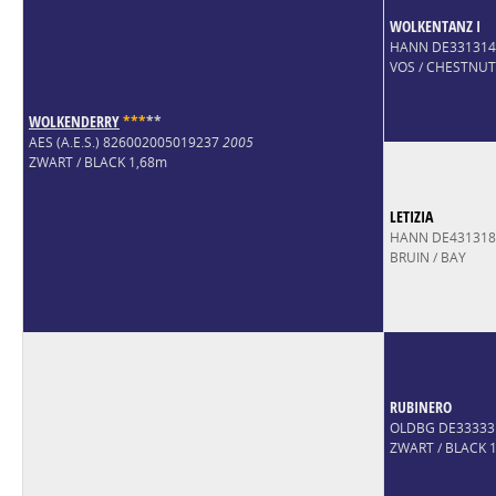
WOLKENTANZ I
HANN DE33131
VOS / CHESTNUT
WOLKENDERRY
*
*
*
*
*
AES (A.E.S.) 826002005019237
2005
ZWART / BLACK 1,68m
LETIZIA
HANN DE43131
BRUIN / BAY
RUBINERO
OLDBG DE33333
ZWART / BLACK 