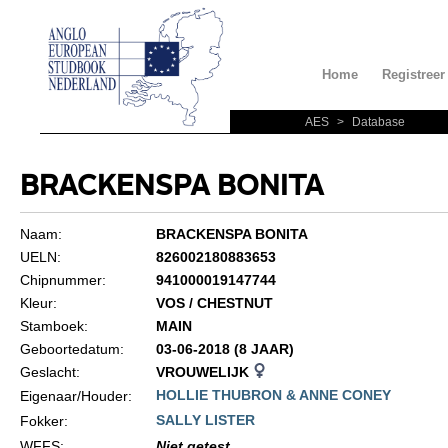
Home
Registreer
AES
>
Database
BRACKENSPA BONITA
Naam:
BRACKENSPA BONITA
UELN:
826002180883653
Chipnummer:
941000019147744
Kleur:
VOS / CHESTNUT
Stamboek:
MAIN
Geboortedatum:
03-06-2018 (8 JAAR)
Geslacht:
VROUWELIJK
HOLLIE THUBRON & ANNE CONEY
Eigenaar/Houder:
SALLY LISTER
Fokker:
WFFS
:
Niet getest