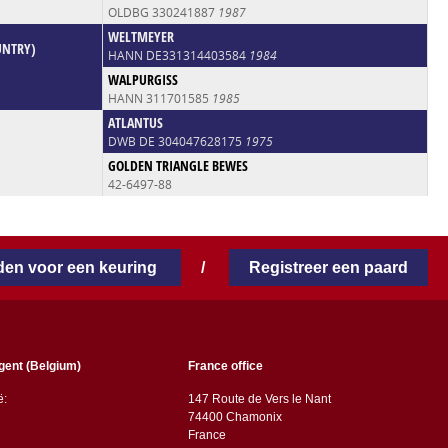
OLDBG 330241887
1987
WELTMEYER
UNTRY)
HANN DE331314403584
1984
WALPURGISS
HANN 311701585
1985
ATLANTUS
DWB DE 304047628175
1975
GOLDEN TRIANGLE BEWES
42-6497-88
en voor een keuring
/
Registreer een paard
gent (Belgium)
France office
ë:
147 Route de Vers le Nant
74400 Chamonix
France