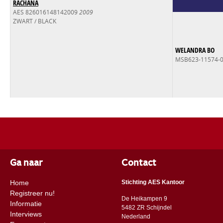
RACHANA
AES 826016148142009
2009
ZWART / BLACK
WELANDRA BO
MSB623-11574-
Ga naar
Contact
Home
Stichting AES Kantoor
Registreer nu!
De Heikampen 9
Informatie
5482 ZR Schijndel
Interviews
​​Nederland