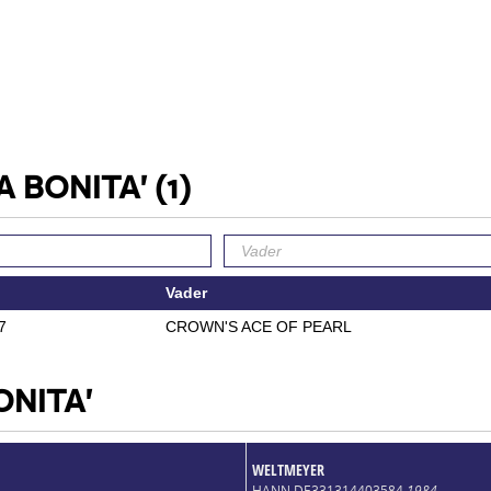
A BONITA'
(1)
Vader
7
CROWN'S ACE OF PEARL
ONITA'
WELTMEYER
HANN DE331314403584
1984