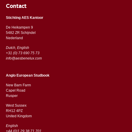
Contact
Stichting AES Kantoor
De Heikampen 9
5482 ZR Schijndel
​​Nederland
Dutch, English
+31 (0) 73 690 75 73
info@aesbenelux.com
Anglo European Studbook
New Barn Farm
Capel Road
​​Rusper
West Sussex
RH12 4PZ
​​United Kingdom
English
+44 (0)1 29 38 71 701