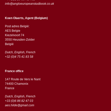
info@angloeuropeanstudbook.co.uk
Koen Olaerts, Agent (Belgium)
Post adres België:
AES Belgie
Kiezelvoort 74
3550 Heusden-Zolder
België
Dutch, English, French
+32 (0)4 75 41 83 58
France office
147 Route de Vers le Nant
74400 Chamonix
France
Dutch, English, French
+33 (0)6 86 82 47 03
aes.hilde@gmail.com