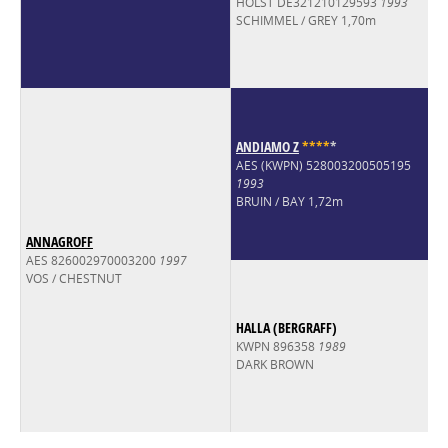
HOLST DE321210129593
1993
SCHIMMEL / GREY 1,70m
ANDIAMO Z
*
*
*
*
*
AES (KWPN) 528003200505195
1993
BRUIN / BAY 1,72m
ANNAGROFF
AES 826002970003200
1997
VOS / CHESTNUT
HALLA (BERGRAFF)
KWPN 896358
1989
DARK BROWN