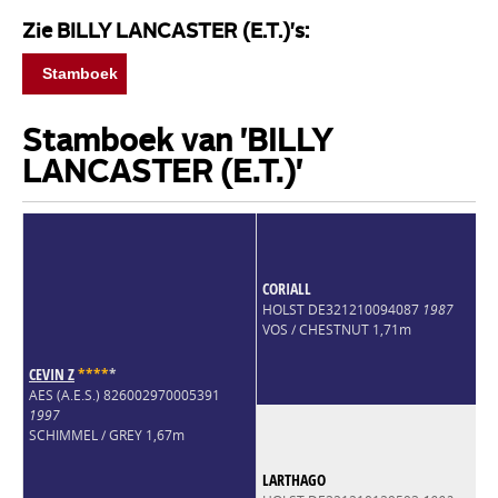
Zie BILLY LANCASTER (E.T.)'s:
Stamboek
Stamboek van 'BILLY
LANCASTER (E.T.)'
CORIALL
HOLST DE321210094087
1987
VOS / CHESTNUT 1,71m
CEVIN Z
*
*
*
*
*
AES (A.E.S.) 826002970005391
1997
SCHIMMEL / GREY 1,67m
LARTHAGO