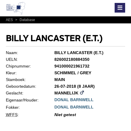
AES
>
Database
BILLY LANCASTER (E.T.)
Naam:
BILLY LANCASTER (E.T.)
UELN:
826002180884350
Chipnummer:
941000021961732
Kleur:
SCHIMMEL / GREY
Stamboek:
MAIN
Geboortedatum:
26-07-2018 (8 JAAR)
Geslacht:
MANNELIJK
DONAL BARNWELL
Eigenaar/Houder:
DONAL BARNWELL
Fokker:
WFFS
:
Niet getest