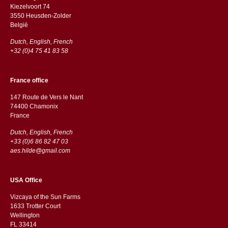
Kiezelvoort 74
3550 Heusden-Zolder
België
Dutch, English, French
+32 (0)4 75 41 83 58
France office
147 Route de Vers le Nant
74400 Chamonix
France
Dutch, English, French
+33 (0)6 86 82 47 03
aes.hilde@gmail.com
USA Office
Vizcaya of the Sun Farms
1633 Trotter Court
Wellington
FL 33414