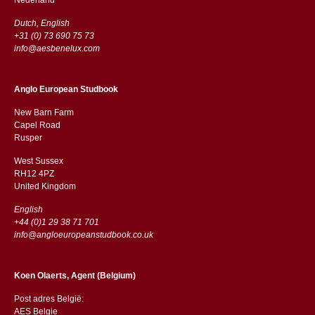
Dutch, English
+31 (0) 73 690 75 73
info@aesbenelux.com
Anglo European Studbook
New Barn Farm
Capel Road
​​Rusper
West Sussex
RH12 4PZ
​​United Kingdom
English
+44 (0)1 29 38 71 701
info@angloeuropeanstudbook.co.uk
Koen Olaerts, Agent (Belgium)
Post adres België:
AES Belgie