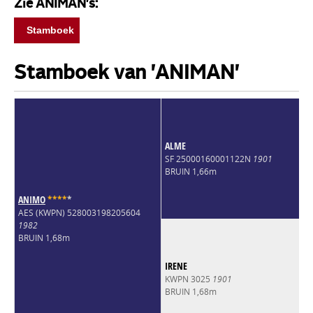
Zie ANIMAN's:
Stamboek
Stamboek van 'ANIMAN'
ALME
SF 25000160001122N
1901
BRUIN 1,66m
ANIMO
*
*
*
*
*
AES (KWPN) 528003198205604
1982
BRUIN 1,68m
IRENE
KWPN 3025
1901
BRUIN 1,68m