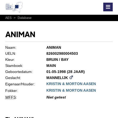
AES
>
Database
ANIMAN
Naam:
ANIMAN
UELN:
826002980004503
Kleur:
BRUIN / BAY
Stamboek:
MAIN
Geboortedatum:
01-05-1998 (28 JAAR)
Geslacht:
MANNELIJK
KRISTIN & MORTON AASEN
Eigenaar/Houder:
KRISTIN & MORTON AASEN
Fokker:
WFFS
:
Niet getest