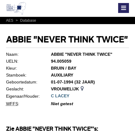
AES
>
Database
ABBIE "NEVER THINK TWICE"
Naam:
ABBIE "NEVER THINK TWICE"
UELN:
94.005059
Kleur:
BRUIN / BAY
Stamboek:
AUXILIARY
Geboortedatum:
01-07-1994 (32 JAAR)
Geslacht:
VROUWELIJK
C LACEY
Eigenaar/Houder:
WFFS
:
Niet getest
Zie ABBIE "NEVER THINK TWICE"'s: