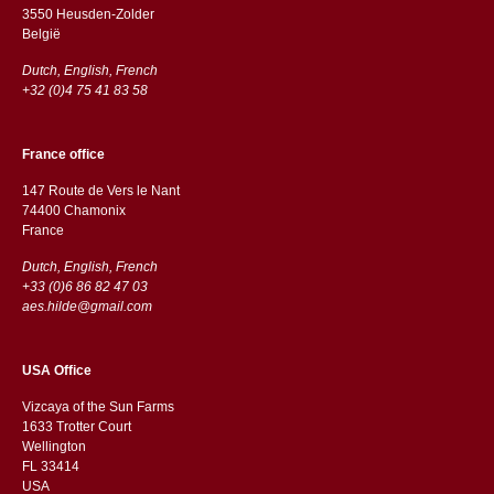
3550 Heusden-Zolder
België
Dutch, English, French
+32 (0)4 75 41 83 58
France office
147 Route de Vers le Nant
74400 Chamonix
France
Dutch, English, French
+33 (0)6 86 82 47 03
aes.hilde@gmail.com
USA Office
Vizcaya of the Sun Farms
1633 Trotter Court
Wellington
FL 33414
USA