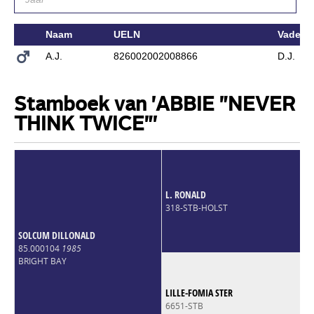
Naam
UELN
Vader
A.J.
826002002008866
D.J.
Stamboek van 'ABBIE "NEVER
THINK TWICE"'
L. RONALD
318-STB-HOLST
SOLCUM DILLONALD
85.000104
1985
BRIGHT BAY
LILLE-FOMIA STER
6651-STB