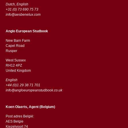
Dutch, English
+31 (0) 73 690 75 73
info@aesbenelux.com
Anglo European Studbook
New Barn Farm
Capel Road
​​Rusper
West Sussex
RH12 4PZ
​​United Kingdom
English
+44 (0)1 29 38 71 701
info@angloeuropeanstudbook.co.uk
Koen Olaerts, Agent (Belgium)
Post adres België:
AES Belgie
Kiezelvoort 74