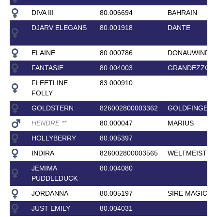
DIVA III
80.006694
BAHRAIN
DJARV ELEGANS
80.001918
DANTE
ELAINE
80.000786
DONAUWIND
FANTASIE
80.004003
GRANDEZZO
FLEETLINE
83.000910
FOLLY
GOLDSTERN
826002800003362
GOLDFINGER
HENDRE
*
*
80.000047
MARIUS
HOLLYBERRY
80.005397
INDIRA
826002800003565
WELTMEISTER
JEMIMA
80.004080
PUDDLEDUCK
JORDANNA
80.005197
SIRE MAGIC
JUST EMILY
80.004031