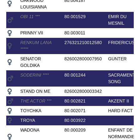
OAKWOOD
80.004187
LOUISIANNA
OBI 11
*
*
*
80.001529
EMIR DU
MESNIL
PRINNY VII
80.003011
RENKUM LANA
276321210012580
FRIDERICUS
*
*
*
*
*
SENATOR
826002800007950
GUNTER
GOLDIKA
SODERINI
*
*
*
*
80.001244
SACRAMENTO
SONG
STAND ON ME
826002800003342
THE ACTOR
*
*
*
80.002821
AKZENT II
TOYCHKA
80.002071
HARD FACT
TROYA
80.003922
WADONA
80.000209
ENFANT DE
NORMANDIE