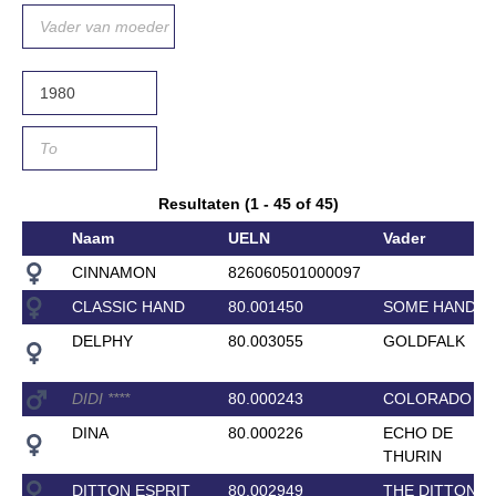
Resultaten (1 - 45 of 45)
Naam
UELN
Vader
CINNAMON
826060501000097
CLASSIC HAND
80.001450
SOME HAND
DELPHY
80.003055
GOLDFALK
DIDI
*
*
*
*
80.000243
COLORADO XX
DINA
80.000226
ECHO DE
THURIN
DITTON ESPRIT
80.002949
THE DITTON