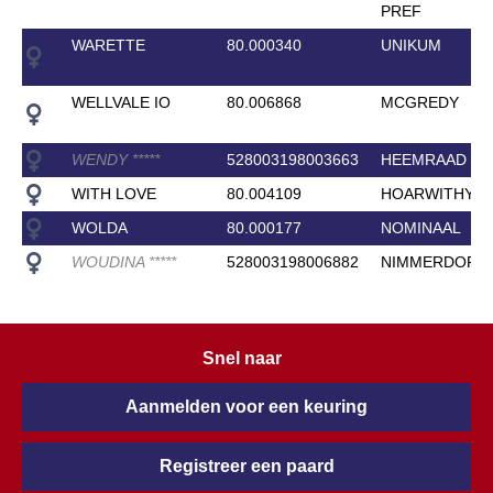
PREF
WARETTE
80.000340
UNIKUM
WELLVALE IO
80.006868
MCGREDY
WENDY
*
*
*
*
*
528003198003663
HEEMRAAD
WITH LOVE
80.004109
HOARWITHY
WOLDA
80.000177
NOMINAAL
WOUDINA
*
*
*
*
*
528003198006882
NIMMERDOR
Snel naar
Aanmelden voor een keuring
Registreer een paard