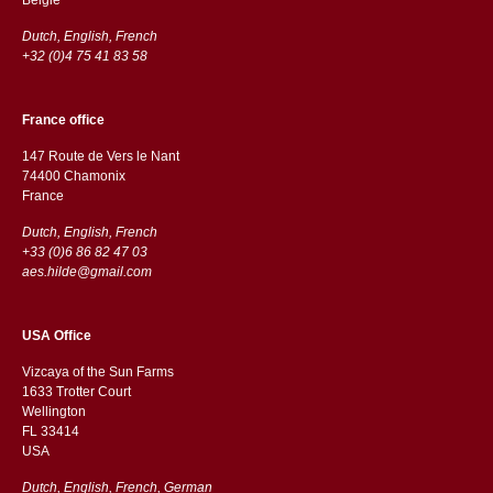
Dutch, English, French
+32 (0)4 75 41 83 58
France office
147 Route de Vers le Nant
74400 Chamonix
France
Dutch, English, French
+33 (0)6 86 82 47 03
aes.hilde@gmail.com
USA Office
Vizcaya of the Sun Farms
1633 Trotter Court
Wellington
FL 33414
USA
Dutch, English, French, German