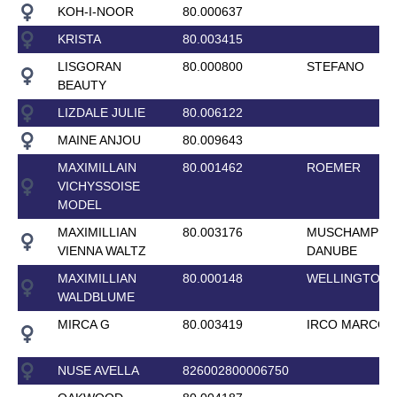
KOH-I-NOOR
80.000637
KRISTA
80.003415
LISGORAN
80.000800
STEFANO
BEAUTY
LIZDALE JULIE
80.006122
MAINE ANJOU
80.009643
MAXIMILLAIN
80.001462
ROEMER
VICHYSSOISE
MODEL
MAXIMILLIAN
80.003176
MUSCHAMP
VIENNA WALTZ
DANUBE
MAXIMILLIAN
80.000148
WELLINGTON
WALDBLUME
MIRCA G
80.003419
IRCO MARCO
NUSE AVELLA
826002800006750