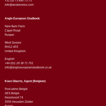
+31 (0) 73 690 75 73
info@aesbenelux.com
Anglo European Studbook
New Barn Farm
Capel Road
​​Rusper
West Sussex
RH12 4PZ
​​United Kingdom
English
+44 (0)1 29 38 71 701
info@angloeuropeanstudbook.co.uk
Koen Olaerts, Agent (Belgium)
Post adres België:
AES Belgie
Kiezelvoort 74
3550 Heusden-Zolder
België