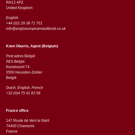
RH12 4PZ
​​United Kingdom
English
+44 (0)1 29 38 71 701
info@angloeuropeanstudbook.co.uk
Koen Olaerts, Agent (Belgium)
Post adres België:
AES Belgie
Kiezelvoort 74
3550 Heusden-Zolder
België
Dutch, English, French
+32 (0)4 75 41 83 58
France office
147 Route de Vers le Nant
74400 Chamonix
France