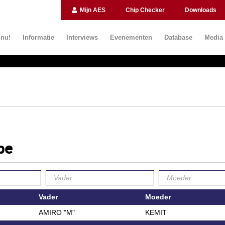
Mijn AES
Chip Checker
Downloads
 nu!
Informatie
Interviews
Evenementen
Database
Media
be
Vader
Moeder
AMIRO "M"
KEMIT