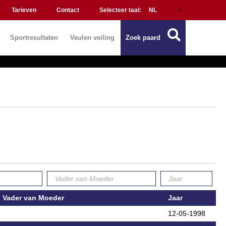
Tarieven
Contact
Selecteer taal:
Sportresultaten
Veulen veiling
Zoek paard
Vader van Moeder
Jaar
12-05-1998