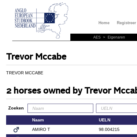
Home
Registreer
AES
>
Eigenaren
Trevor Mccabe
TREVOR MCCABE
2 horses owned by Trevor Mcca
Zoeken
Naam
UELN
AMIRO T
98.004215