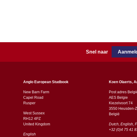
Snel naar
Aanmeld
Anglo European Studbook
Koen Olaerts, A
New Barn Farm
Post adres Belgi
Capel Road
AES Belgie
​​Rusper
Kiezelvoort 74
3550 Heusden-Z
West Sussex
België
RH12 4PZ
​​United Kingdom
Dutch, English, 
+32 (0)4 75 41 8
English