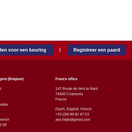
en voor een keuring
/
Registreer een paard
gent (Belgium)
France office
ë:
147 Route de Vers le Nant
74400 Chamonix
France
older
Dutch, English, French
+33 (0)6 86 82 47 03
French
aes.hilde@gmail.com
3 58