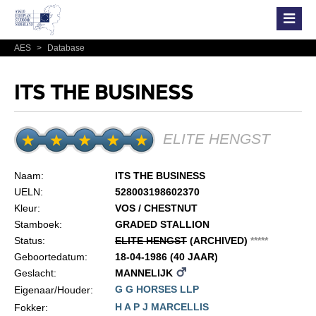
AES
>
Database
ITS THE BUSINESS
ELITE HENGST
Naam:
ITS THE BUSINESS
UELN:
528003198602370
Kleur:
VOS / CHESTNUT
Stamboek:
GRADED STALLION
Status:
ELITE HENGST
(ARCHIVED)
*
*
*
*
*
Geboortedatum:
18-04-1986 (40 JAAR)
Geslacht:
MANNELIJK
G G HORSES LLP
Eigenaar/Houder:
H A P J MARCELLIS
Fokker: