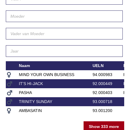
Naam
UELN
Mo
MIND YOUR OWN BUSINESS
94.000983
EM
IT'S HI-JACK
92.000449
EM
PASHA
92.000403
BA
TRINITY SUNDAY
93.000718
AMBASATIN
93.001200
Show 333 more