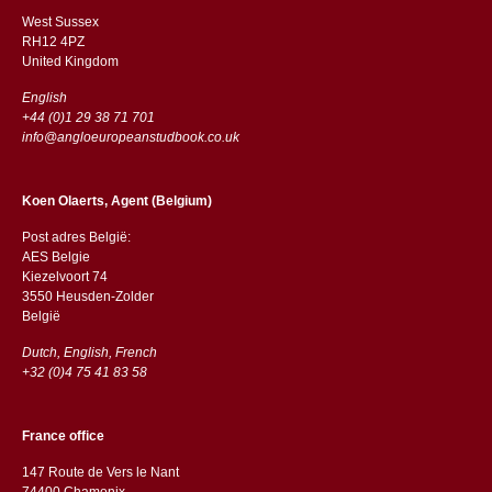
West Sussex
RH12 4PZ
​​United Kingdom
English
+44 (0)1 29 38 71 701
info@angloeuropeanstudbook.co.uk
Koen Olaerts, Agent (Belgium)
Post adres België:
AES Belgie
Kiezelvoort 74
3550 Heusden-Zolder
België
Dutch, English, French
+32 (0)4 75 41 83 58
France office
147 Route de Vers le Nant