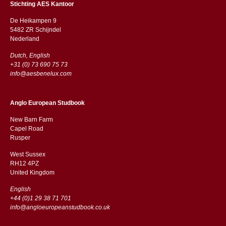
Stichting AES Kantoor
De Heikampen 9
5482 ZR Schijndel
​​Nederland
Dutch, English
+31 (0) 73 690 75 73
info@aesbenelux.com
Anglo European Studbook
New Barn Farm
Capel Road
​​Rusper
West Sussex
RH12 4PZ
​​United Kingdom
English
+44 (0)1 29 38 71 701
info@angloeuropeanstudbook.co.uk