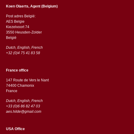
Koen Olaerts, Agent (Belgium)
Post adres België:
AES Belgie
Kiezelvoort 74
3550 Heusden-Zolder
België
Dutch, English, French
+32 (0)4 75 41 83 58
France office
147 Route de Vers le Nant
74400 Chamonix
France
Dutch, English, French
+33 (0)6 86 82 47 03
aes.hilde@gmail.com
USA Office