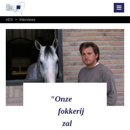
AES
>
Interviews
"Onze
fokkerij
zal