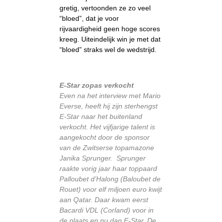
gretig, vertoonden ze zo veel
“bloed”, dat je voor
rijvaardigheid geen hoge scores
kreeg. Uiteindelijk win je met dat
“bloed” straks wel de wedstrijd.
E-Star zopas verkocht
Even na het interview met Mario
Everse, heeft hij zijn sterhengst
E-Star naar het buitenland
verkocht. Het vijfjarige talent is
aangekocht door de sponsor
van de Zwitserse topamazone
Janika Sprunger. Sprunger
raakte vorig jaar haar toppaard
Palloubet d’Halong (Baloubet de
Rouet) voor elf miljoen euro kwijt
aan Qatar. Daar kwam eerst
Bacardi VDL (Corland) voor in
de plaats en nu dan E-Star. De