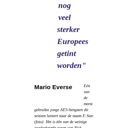
nog
veel
sterker
Europees
getint
worden"
Mario Everse
Eén
van
de
meest
gebruikte jonge AES-hengsten dit
seizoen luistert naar de naam E-Star
(foto). Het is één van de weinige
goedgekeurde zonen van Nick