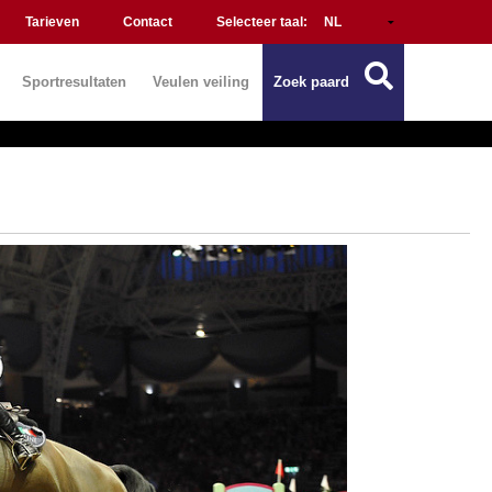
Tarieven
Contact
Selecteer taal:
Sportresultaten
Veulen veiling
Zoek paard