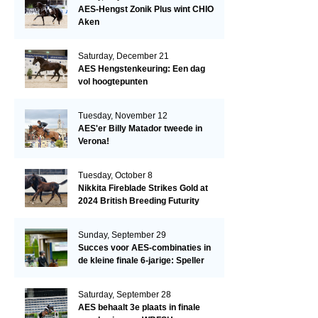
AES-Hengst Zonik Plus wint CHIO
Aken
Saturday, December 21
AES Hengstenkeuring: Een dag
vol hoogtepunten
Tuesday, November 12
AES'er Billy Matador tweede in
Verona!
Tuesday, October 8
Nikkita Fireblade Strikes Gold at
2024 British Breeding Futurity
Sunday, September 29
Succes voor AES-combinaties in
de kleine finale 6-jarige: Speller
en Schellekens in de top drie
Saturday, September 28
AES behaalt 3e plaats in finale