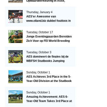
Opwaardeerkeuring in Asse,
België.
Thursday, January 4
AES'er Awesome van
www.olland.biz dubbel foutloos in
Blom Hengstencompetitie 1.10!
Tuesday, October 17
Jonge Eventingpaarden Bereiden
Zich Voor op FEI World Breeding
Championship 2023!
Tuesday, October 3
AES domineert de finales bij de
WBFSH Studbooks Jumping
Global Champions Trophy!
Sunday, October 1
AES Achieves 3rd Place in the 5-
Year-Old Division at the Studbook
Competition in Valkenswaard –
Remarkable!
Sunday, October 1
Amazing Achievement: AES 6-
Year-Old Team Takes 3rd Place at
the Studbook Competition in