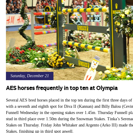
Saturday, December 21
AES horses frequently in top ten at Olympia
Several AES bred horses placed in the top ten during the first three days o
with a seventh and eighth spot for Diva II (Kannan) and Billy Balou (Cevi
Funnell Wednesday in the opening stakes over 1.45m. Thursday Funnell pl
stud in third place over 1.50m during the Snowman Stakes. Tinka’s Serena
Stakes on Thursday. Friday John Whitaker and Argento (Arko III) made thei
Stakes, finishing up in third spot aswell.