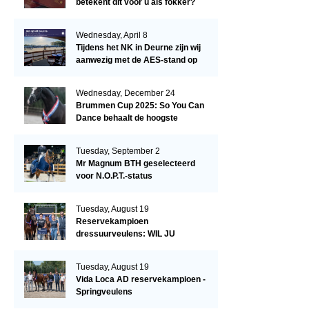
betekent dit voor u als fokker?
Wednesday, April 8
Tijdens het NK in Deurne zijn wij
aanwezig met de AES-stand op
het terrein!
Wednesday, December 24
Brummen Cup 2025: So You Can
Dance behaalt de hoogste
dressuurscore!
Tuesday, September 2
Mr Magnum BTH geselecteerd
voor N.O.P.T.-status
Tuesday, August 19
Reservekampioen
dressuurveulens: WIL JU
KIZZUBI
Tuesday, August 19
Vida Loca AD reservekampioen -
Springveulens