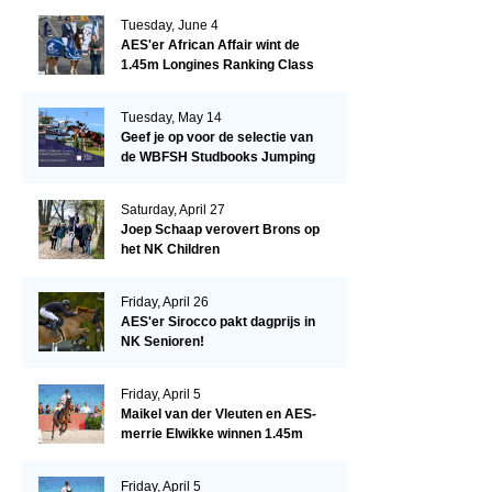
Tuesday, June 4
AES'er African Affair wint de
1.45m Longines Ranking Class
op de Mullingar International
Show
Tuesday, May 14
Geef je op voor de selectie van
de WBFSH Studbooks Jumping
Global Champions Trophy!
Saturday, April 27
Joep Schaap verovert Brons op
het NK Children
Friday, April 26
AES'er Sirocco pakt dagprijs in
NK Senioren!
Friday, April 5
Maikel van der Vleuten en AES-
merrie Elwikke winnen 1.45m
CSI*5 Miami!
Friday, April 5