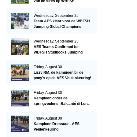
van de sires op WBFSH
Studbooks Jumping Global
Champions Trophy
Wednesday, September 25
Team AES klaar voor de WBFSH
Jumping Global Champions
Trophy in Valkenswaard!
Wednesday, September 25
AES Teams Confirmed for
WBFSH Studbooks Jumping
Global Champions Trophy
Friday, August 30
Lizzy RM, de kampioen bij de
pony's op de AES Veulenkeuring!
Friday, August 30
Kampioen onder de
springveulens: Balcanté di Luna
Friday, August 30
Kampioen Dressuur - AES
Veulenkeuring