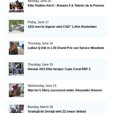
Monday, June 20
Elite Stallion Alert! - Bonaire 5 & Twister de la Pomme
Friday, June 17
AES-merrie Ingmar wint CSI2* 1.45m Bonheiden
Thursday, June 16
Luikan Q 2de in 1.50 Grand Prix van Spruce Meadows
Thursday, June 16
Nieuwe AES Elite hengst: Cape Coral RBF Z
Wednesday, June 15
Warrior’s Glory succesvol onder Alexander Housen
Monday, March 28
Svalegårds Design wint ZZ-zwaar debuut