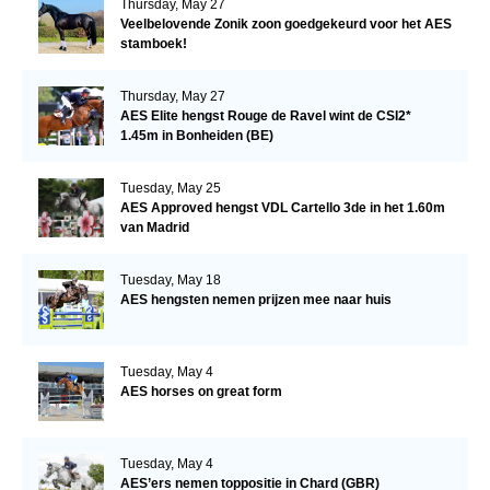
Thursday, May 27
Veelbelovende Zonik zoon goedgekeurd voor het AES
stamboek!
Thursday, May 27
AES Elite hengst Rouge de Ravel wint de CSI2*
1.45m in Bonheiden (BE)
Tuesday, May 25
AES Approved hengst VDL Cartello 3de in het 1.60m
van Madrid
Tuesday, May 18
AES hengsten nemen prijzen mee naar huis
Tuesday, May 4
AES horses on great form
Tuesday, May 4
AES’ers nemen toppositie in Chard (GBR)