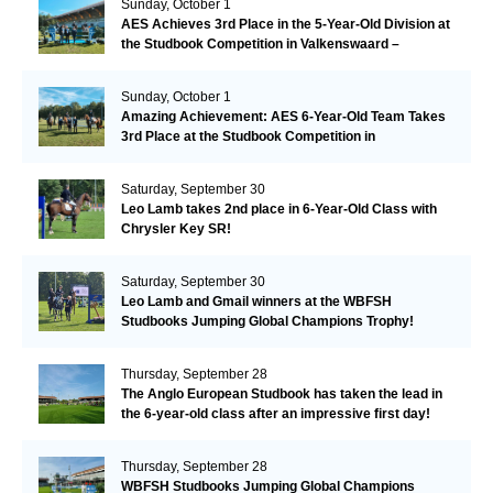
Sunday, October 1
AES Achieves 3rd Place in the 5-Year-Old Division at
the Studbook Competition in Valkenswaard –
Remarkable!
Sunday, October 1
Amazing Achievement: AES 6-Year-Old Team Takes
3rd Place at the Studbook Competition in
Valkenswaard!
Saturday, September 30
Leo Lamb takes 2nd place in 6-Year-Old Class with
Chrysler Key SR!
Saturday, September 30
Leo Lamb and Gmail winners at the WBFSH
Studbooks Jumping Global Champions Trophy!
Thursday, September 28
The Anglo European Studbook has taken the lead in
the 6-year-old class after an impressive first day!​
Thursday, September 28
WBFSH Studbooks Jumping Global Champions