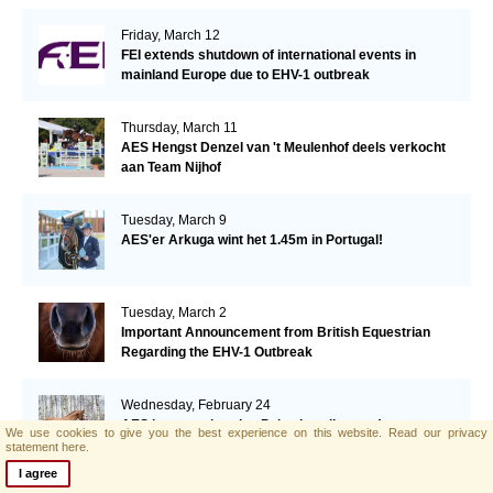
Friday, March 12
FEI extends shutdown of international events in
mainland Europe due to EHV-1 outbreak
Thursday, March 11
AES Hengst Denzel van 't Meulenhof deels verkocht
aan Team Nijhof
Tuesday, March 9
AES'er Arkuga wint het 1.45m in Portugal!
Tuesday, March 2
Important Announcement from British Equestrian
Regarding the EHV-1 Outbreak
Wednesday, February 24
AES hengstenkeuring Polen in volle gang!
We use cookies to give you the best experience on this website.
Read our privacy
statement here.
I agree