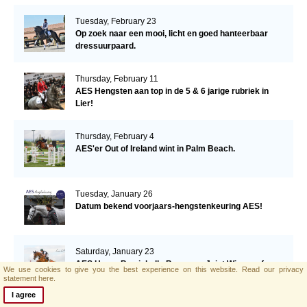
Tuesday, February 23
Op zoek naar een mooi, licht en goed hanteerbaar
dressuurpaard.
Thursday, February 11
AES Hengsten aan top in de 5 & 6 jarige rubriek in
Lier!
Thursday, February 4
AES'er Out of Ireland wint in Palm Beach.
Tuesday, January 26
Datum bekend voorjaars-hengstenkeuring AES!
Saturday, January 23
AES Horse Barrichello Becomes Joint Winner of
We use cookies to give you the best experience on this website.
Read our privacy
Eventing Ireland's Leading Horse 2020
statement here.
I agree