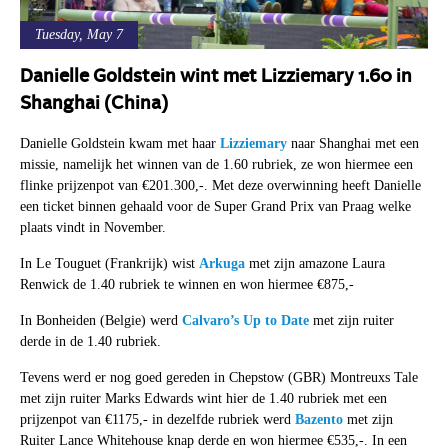
Tuesday, May 7
Danielle Goldstein wint met Lizziemary 1.60 in
Shanghai (China)
Danielle Goldstein kwam met haar
Lizziemary
naar Shanghai met een
missie, namelijk het winnen van de 1.60 rubriek, ze won hiermee een
flinke prijzenpot van €201.300,-. Met deze overwinning heeft Danielle
een ticket binnen gehaald voor de Super Grand Prix van Praag welke
plaats vindt in November.
In Le Touguet (Frankrijk) wist
Arkuga
met zijn amazone Laura
Renwick de 1.40 rubriek te winnen en won hiermee €875,-
In Bonheiden (Belgie) werd
Calvaro’s Up to Date
met zijn ruiter
derde in de 1.40 rubriek.
Tevens werd er nog goed gereden in Chepstow (GBR) Montreuxs Tale
met zijn ruiter Marks Edwards wint hier de 1.40 rubriek met een
prijzenpot van €1175,- in dezelfde rubriek werd
Bazento
met zijn
Ruiter Lance Whitehouse knap derde en won hiermee €535,-. In een