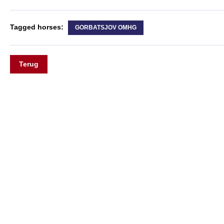
Tagged horses:
GORBATSJOV OMHG
Terug