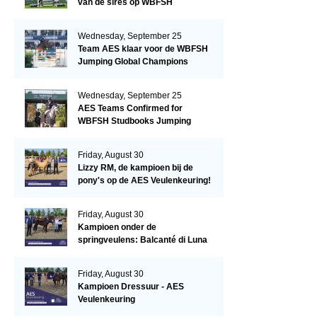
van de sires op WBFSH
Studbooks Jumping Global
Champions Trophy
Wednesday, September 25
Team AES klaar voor de WBFSH
Jumping Global Champions
Trophy in Valkenswaard!
Wednesday, September 25
AES Teams Confirmed for
WBFSH Studbooks Jumping
Global Champions Trophy
Friday, August 30
Lizzy RM, de kampioen bij de
pony's op de AES Veulenkeuring!
Friday, August 30
Kampioen onder de
springveulens: Balcanté di Luna
Friday, August 30
Kampioen Dressuur - AES
Veulenkeuring