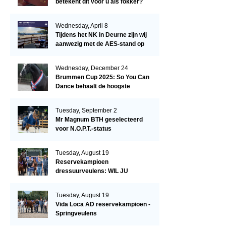
betekent dit voor u als fokker?
Wednesday, April 8
Tijdens het NK in Deurne zijn wij
aanwezig met de AES-stand op
het terrein!
Wednesday, December 24
Brummen Cup 2025: So You Can
Dance behaalt de hoogste
dressuurscore!
Tuesday, September 2
Mr Magnum BTH geselecteerd
voor N.O.P.T.-status
Tuesday, August 19
Reservekampioen
dressuurveulens: WIL JU
KIZZUBI
Tuesday, August 19
Vida Loca AD reservekampioen -
Springveulens