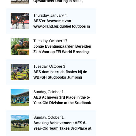
Opwaardeerkeuring in Asse,
België.
Thursday, January 4
AES'er Awesome van
www.olland.biz dubbel foutloos in
Blom Hengstencompetitie 1.10!
Tuesday, October 17
Jonge Eventingpaarden Bereiden
Zich Voor op FEI World Breeding
Championship 2023!
Tuesday, October 3
AES domineert de finales bij de
WBFSH Studbooks Jumping
Global Champions Trophy!
Sunday, October 1
AES Achieves 3rd Place in the 5-
Year-Old Division at the Studbook
Competition in Valkenswaard –
Remarkable!
Sunday, October 1
Amazing Achievement: AES 6-
Year-Old Team Takes 3rd Place at
the Studbook Competition in