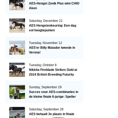
AES-Hengst Zonik Plus wint CHIO
Aken
Saturday, December 21
AES Hengstenkeuring: Een dag
vol hoogtepunten
Tuesday, November 12
AES'er Billy Matador tweede in
Verona!
Tuesday, October 8
Nikkita Fireblade Strikes Gold at
2024 British Breeding Futurity
Sunday, September 29
Succes voor AES-combinaties in
de kleine finale 6-jarige: Speller
en Schellekens in de top drie
Saturday, September 28
AES behaalt 3e plaats in finale