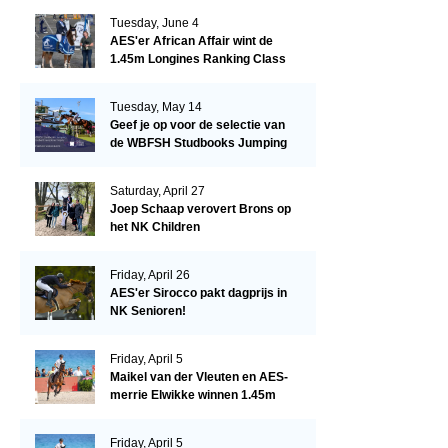
Tuesday, June 4
AES'er African Affair wint de
1.45m Longines Ranking Class
op de Mullingar International
Show
Tuesday, May 14
Geef je op voor de selectie van
de WBFSH Studbooks Jumping
Global Champions Trophy!
Saturday, April 27
Joep Schaap verovert Brons op
het NK Children
Friday, April 26
AES'er Sirocco pakt dagprijs in
NK Senioren!
Friday, April 5
Maikel van der Vleuten en AES-
merrie Elwikke winnen 1.45m
CSI*5 Miami!
Friday, April 5