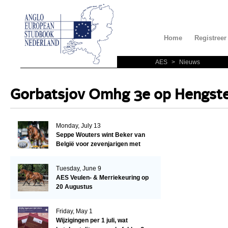
Home
Registreer
AES
>
Nieuws
Gorbatsjov Omhg 3e op Hengste
Monday, July 13
Seppe Wouters wint Beker van
België voor zevenjarigen met
Candy Prince de Leonte
Tuesday, June 9
AES Veulen- & Merriekeuring op
20 Augustus
Friday, May 1
Wijzigingen per 1 juli, wat