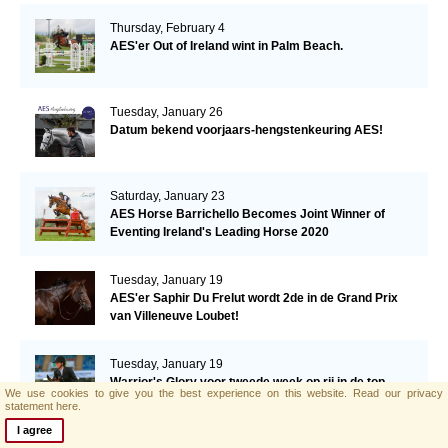
Thursday, February 4
AES'er Out of Ireland wint in Palm Beach.
Tuesday, January 26
Datum bekend voorjaars-hengstenkeuring AES!
Saturday, January 23
AES Horse Barrichello Becomes Joint Winner of
Eventing Ireland's Leading Horse 2020
Tuesday, January 19
AES'er Saphir Du Frelut wordt 2de in de Grand Prix
van Villeneuve Loubet!
Tuesday, January 19
Warrior's Glory voor tweede week op rij in de top
We use cookies to give you the best experience on this website.
Read our privacy
drie!
statement here.
I agree
Tuesday, January 12