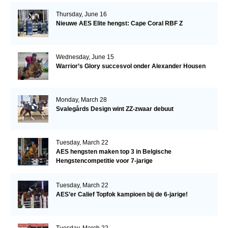
Thursday, June 16
Nieuwe AES Elite hengst: Cape Coral RBF Z
Wednesday, June 15
Warrior’s Glory succesvol onder Alexander Housen
Monday, March 28
Svalegårds Design wint ZZ-zwaar debuut
Tuesday, March 22
AES hengsten maken top 3 in Belgische
Hengstencompetitie voor 7-jarige
Tuesday, March 22
AES’er Calief Topfok kampioen bij de 6-jarige!
Tuesday, March 22