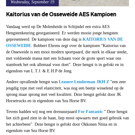
Wednesday, September 19
Kaitorius van de Osseweide AES Kampioen
Vandaag werd op De Molenheide in Schijndel een extra AES
Hengstenkeuring georganiseerd. Er werden mooie jonge hengsten
gepresenteerd. De kampioen van deze dag is
KAITORIUS VAN DE
OSSEWEIDE
. Robbert Ehrens zegt over de kampioen “Kaitorius van
de Osseweide is een mooi modern sportpaard, die sterk in elkaar steekt,
met voldoende massa met een lichaam voor de grote sport waar ons
stamboek het ook allemaal voor doet”. Deze hengst is in gefokt en in
eigendom van L.T.J. & E.H.P de Jong.
Andere opvallende hengst was
Leasure Lenderman JKH Z
“een zeer
jeugdig type met veel elasticiteit, was nog een beetje wisselend op de
sprong maar sprong met veel kwaliteit. Deze hengst gefokt door JK
Horsetrucks en in eigendom van Sea Horse BV.
Tevens hadden wij nog een dressuurpaard
For Fantastic
​ “ Deze hengst
liet zich goed zien in de baan, liep mooi opwaarts met goed gebruik van
het achterbeen”. Deze hengst is gefokt door Okkonen Niina en in
eigendom van Sea Horse BV.