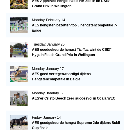
AES Approved hengst Faltic HB 2de in de CSI3*
Grand Prix in Wellington
Monday, February 14
AES hengsten bezetten top 3 hengstencompetitie 7-
jarige
Tuesday, January 25
AES goedgekeurde hengst Tic-Tac wint de CSI3*
Hygain Feeds Grand Prix in Wellington
Monday, January 17
AES goed vertegenwoordigd tijdens
Hengstencompetitie in België
Monday, January 17
AES’er Cristo Beech zeer succesvol in Ocala WEC
Friday, January 14
AES goedgekeurde hengst Supreme 2de tijdens Subli
Cup finale