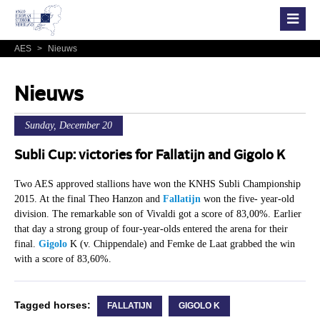
AES
>
Nieuws
Nieuws
Sunday, December 20
Subli Cup: victories for Fallatijn and Gigolo K
Two AES approved stallions have won the KNHS Subli Championship
2015. At the final Theo Hanzon and
Fallatijn
won the five- year-old
division. The remarkable son of Vivaldi got a score of 83,00%. Earlier
that day a strong group of four-year-olds entered the arena for their
final.
Gigolo
K (v. Chippendale) and Femke de Laat grabbed the win
with a score of 83,60%.
Tagged horses:
FALLATIJN
GIGOLO K