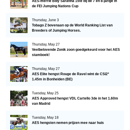
AES-merrie Billy Sarafina 1ste bij de 7 en 8-jarige in
de FEI Jumping Nations Cup
Thursday, June 3
Tobago Z bovenaan op de World Ranking List van
Breeders of Jumping Horses.
Thursday, May 27
Veelbelovende Zonik zoon goedgekeurd voor het AES
stamboek!
Thursday, May 27
AES Elite hengst Rouge de Ravel wint de CSI2*
1.45m in Bonheiden (BE)
Tuesday, May 25
AES Approved hengst VDL Cartello 3de in het 1.60m
van Madrid
Tuesday, May 18
AES hengsten nemen prijzen mee naar huis