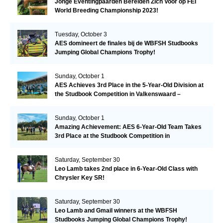
Jonge Eventingpaarden Bereiden Zich Voor op FEI
World Breeding Championship 2023!
Tuesday, October 3
AES domineert de finales bij de WBFSH Studbooks
Jumping Global Champions Trophy!
Sunday, October 1
AES Achieves 3rd Place in the 5-Year-Old Division at
the Studbook Competition in Valkenswaard –
Remarkable!
Sunday, October 1
Amazing Achievement: AES 6-Year-Old Team Takes
3rd Place at the Studbook Competition in
Valkenswaard!
Saturday, September 30
Leo Lamb takes 2nd place in 6-Year-Old Class with
Chrysler Key SR!
Saturday, September 30
Leo Lamb and Gmail winners at the WBFSH
Studbooks Jumping Global Champions Trophy!