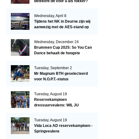
betekent dit voor u als fokker?
Wednesday, April 8
Tijdens het NK in Deurne zijn wij
aanwezig met de AES-stand op
het terrein!
Wednesday, December 24
Brummen Cup 2025: So You Can
Dance behaalt de hoogste
dressuurscore!
Tuesday, September 2
Mr Magnum BTH geselecteerd
voor N.O.P.T.-status
Tuesday, August 19
Reservekampioen
dressuurveulens: WIL JU
KIZZUBI
Tuesday, August 19
Vida Loca AD reservekampioen -
Springveulens