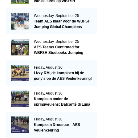
van de sires op WBFSH
Studbooks Jumping Global
Champions Trophy
Wednesday, September 25
Team AES klaar voor de WBFSH
Jumping Global Champions
Trophy in Valkenswaard!
Wednesday, September 25
AES Teams Confirmed for
WBFSH Studbooks Jumping
Global Champions Trophy
Friday, August 30
Lizzy RM, de kampioen bij de
pony's op de AES Veulenkeuring!
Friday, August 30
Kampioen onder de
springveulens: Balcanté di Luna
Friday, August 30
Kampioen Dressuur - AES
Veulenkeuring