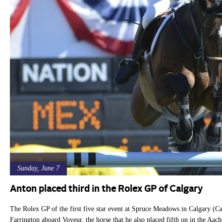
Sunday, June 7
Anton placed third in the Rolex GP of Calgary
The Rolex GP of the first five star event at Spruce Meadows in Calgary (C
Farrington aboard Voyeur, the horse that he also placed fifth on in the Aac