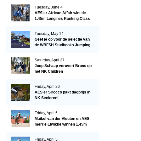
Tuesday, June 4
AES'er African Affair wint de
1.45m Longines Ranking Class
op de Mullingar International
Show
Tuesday, May 14
Geef je op voor de selectie van
de WBFSH Studbooks Jumping
Global Champions Trophy!
Saturday, April 27
Joep Schaap verovert Brons op
het NK Children
Friday, April 26
AES'er Sirocco pakt dagprijs in
NK Senioren!
Friday, April 5
Maikel van der Vleuten en AES-
merrie Elwikke winnen 1.45m
CSI*5 Miami!
Friday, April 5