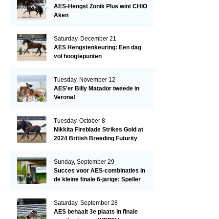
AES-Hengst Zonik Plus wint CHIO
Aken
Saturday, December 21
AES Hengstenkeuring: Een dag
vol hoogtepunten
Tuesday, November 12
AES'er Billy Matador tweede in
Verona!
Tuesday, October 8
Nikkita Fireblade Strikes Gold at
2024 British Breeding Futurity
Sunday, September 29
Succes voor AES-combinaties in
de kleine finale 6-jarige: Speller
en Schellekens in de top drie
Saturday, September 28
AES behaalt 3e plaats in finale