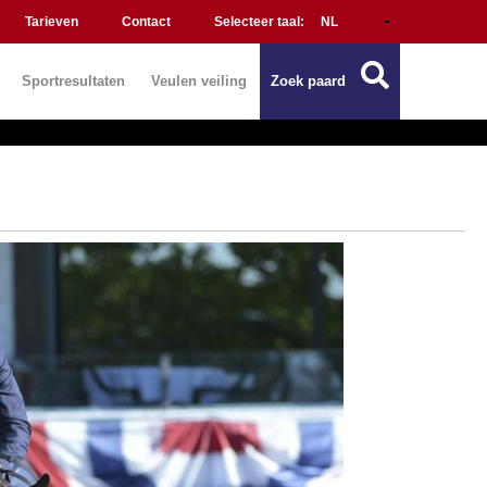
Tarieven
Contact
Selecteer taal:
Sportresultaten
Veulen veiling
Zoek paard