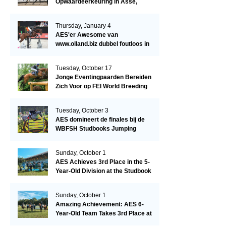
Opwaardeerkeuring in Asse,
België.
Thursday, January 4
AES'er Awesome van
www.olland.biz dubbel foutloos in
Blom Hengstencompetitie 1.10!
Tuesday, October 17
Jonge Eventingpaarden Bereiden
Zich Voor op FEI World Breeding
Championship 2023!
Tuesday, October 3
AES domineert de finales bij de
WBFSH Studbooks Jumping
Global Champions Trophy!
Sunday, October 1
AES Achieves 3rd Place in the 5-
Year-Old Division at the Studbook
Competition in Valkenswaard –
Remarkable!
Sunday, October 1
Amazing Achievement: AES 6-
Year-Old Team Takes 3rd Place at
the Studbook Competition in