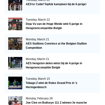
Tuesday, March 22
AES’er Calief Topfok kampioen bij de 6-jarige!
Tuesday, March 22
Deja Vu van de Hoge Weide wint 5-jarige in
Hengstencompetitie België
Monday, March 21
AES Stallions Convince at the Belgian Stallion
Competition
Monday, March 21
AES hengsten delen winst bij de 4-jarige in
Hengstencomptitie België
Tuesday, March 15
Tobago Z wint de Rolex Grand Prix in 's
Hertogenbosch
Monday, February 28
Joe Clee en Bullseye 111 Z winnen 3e manche