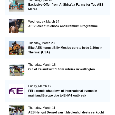
Tuesday, April 13
Exclusive Offer from Al Shira’aa Farms for Top AES
Mares
Wednesday, March 24
AES Select Studbook and Premium Programme
Tuesday, March 23
Elite AES hengst Billy Mexico eerste in de 1.40m in
Thermal (USA)
Thursday, March 18
Out of Ireland wint 1.40m rubriek in Wellington
Friday, March 12
FEI extends shutdown of international events in
mainland Europe due to EHV-1 outbreak
Thursday, March 11
AES Hengst Denzel van 't Meulenhof deels verkocht