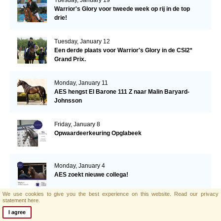
Tuesday, January 19
Warrior's Glory voor tweede week op rij in de top
drie!
Tuesday, January 12
Een derde plaats voor Warrior's Glory in de CSI2*
Grand Prix.
Monday, January 11
AES hengst El Barone 111 Z naar Malin Baryard-
Johnsson
Friday, January 8
Opwaardeerkeuring Opglabeek
Monday, January 4
AES zoekt nieuwe collega!
We use cookies to give you the best experience on this website.
Read our privacy
statement here.
Thursday, December 24
I agree
Fijne kerst en een gelukkig nieuwjaar!