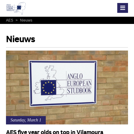
AES
>
Nieuws
Nieuws
Saturday, March 1
AES five year olds on top in Vilamoura