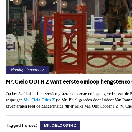
Monday, January 23
Mr. Cielo ODTH Z wint eerste omloop hengstenco
Op het Azelhof in Lier werden gisteren de eerste omlopen gereden van de
zesjarigen
Mr. Cielo Odth Z
(v. Mr. Blue) gereden door Isidoor Van Rompa
zevenjarigen reed de Zangersheide ruiter Mike Van Olst Cooper I Z (v. Che
Tagged horses:
MR. CIELO ODTH Z