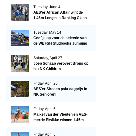
Tuesday, June 4
AES'er African Affair wint de
1.45m Longines Ranking Class
op de Mullingar International
Show
Tuesday, May 14
Geef je op voor de selectie van
de WBFSH Studbooks Jumping
Global Champions Trophy!
Saturday, April 27
Joep Schaap verovert Brons op
het NK Children
Friday, April 26
AES'er Sirocco pakt dagprijs in
NK Senioren!
Friday, April 5
Maikel van der Vleuten en AES-
merrie Elwikke winnen 1.45m
CSI*5 Miami!
Friday, April 5