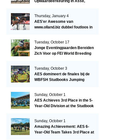
Opwaardeerkeuring in Asse,
België.
Thursday, January 4
AES'er Awesome van
www.olland.biz dubbel foutloos in
Blom Hengstencompetitie 1.10!
Tuesday, October 17
Jonge Eventingpaarden Bereiden
Zich Voor op FEI World Breeding
Championship 2023!
Tuesday, October 3
AES domineert de finales bij de
WBFSH Studbooks Jumping
Global Champions Trophy!
Sunday, October 1
AES Achieves 3rd Place in the 5-
Year-Old Division at the Studbook
Competition in Valkenswaard –
Remarkable!
Sunday, October 1
Amazing Achievement: AES 6-
Year-Old Team Takes 3rd Place at
the Studbook Competition in