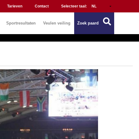
Tarieven
Contact
Selecteer taal:
Sportresultaten
Veulen veiling
Zoek paard