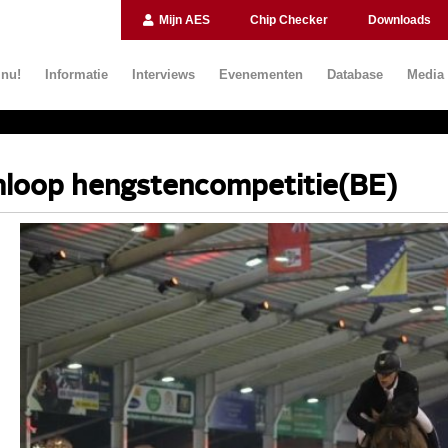
Mijn AES
Chip Checker
Downloads
 nu!
Informatie
Interviews
Evenementen
Database
Media
mloop hengstencompetitie(BE)