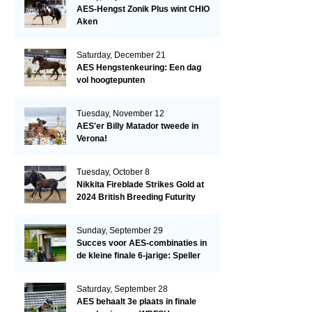
AES-Hengst Zonik Plus wint CHIO
Aken
Saturday, December 21
AES Hengstenkeuring: Een dag
vol hoogtepunten
Tuesday, November 12
AES'er Billy Matador tweede in
Verona!
Tuesday, October 8
Nikkita Fireblade Strikes Gold at
2024 British Breeding Futurity
Sunday, September 29
Succes voor AES-combinaties in
de kleine finale 6-jarige: Speller
en Schellekens in de top drie
Saturday, September 28
AES behaalt 3e plaats in finale