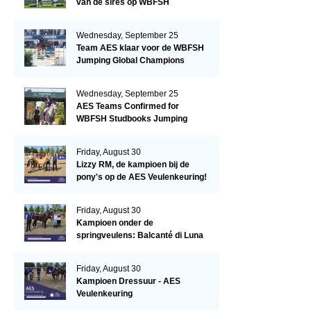
van de sires op WBFSH
Studbooks Jumping Global
Champions Trophy
Wednesday, September 25
Team AES klaar voor de WBFSH
Jumping Global Champions
Trophy in Valkenswaard!
Wednesday, September 25
AES Teams Confirmed for
WBFSH Studbooks Jumping
Global Champions Trophy
Friday, August 30
Lizzy RM, de kampioen bij de
pony's op de AES Veulenkeuring!
Friday, August 30
Kampioen onder de
springveulens: Balcanté di Luna
Friday, August 30
Kampioen Dressuur - AES
Veulenkeuring