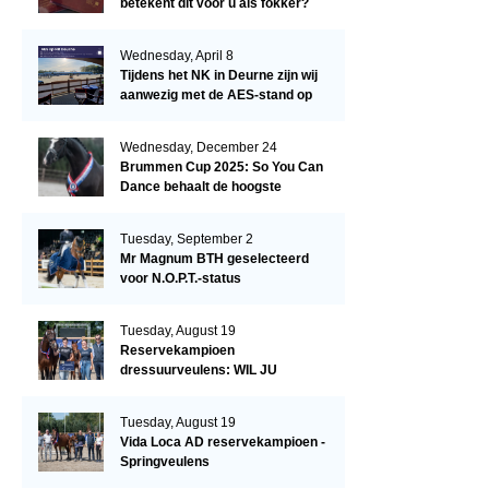
betekent dit voor u als fokker?
Wednesday, April 8
Tijdens het NK in Deurne zijn wij
aanwezig met de AES-stand op
het terrein!
Wednesday, December 24
Brummen Cup 2025: So You Can
Dance behaalt de hoogste
dressuurscore!
Tuesday, September 2
Mr Magnum BTH geselecteerd
voor N.O.P.T.-status
Tuesday, August 19
Reservekampioen
dressuurveulens: WIL JU
KIZZUBI
Tuesday, August 19
Vida Loca AD reservekampioen -
Springveulens