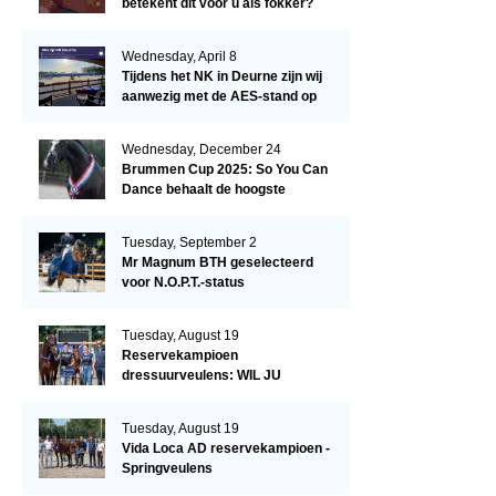
betekent dit voor u als fokker?
Wednesday, April 8
Tijdens het NK in Deurne zijn wij
aanwezig met de AES-stand op
het terrein!
Wednesday, December 24
Brummen Cup 2025: So You Can
Dance behaalt de hoogste
dressuurscore!
Tuesday, September 2
Mr Magnum BTH geselecteerd
voor N.O.P.T.-status
Tuesday, August 19
Reservekampioen
dressuurveulens: WIL JU
KIZZUBI
Tuesday, August 19
Vida Loca AD reservekampioen -
Springveulens