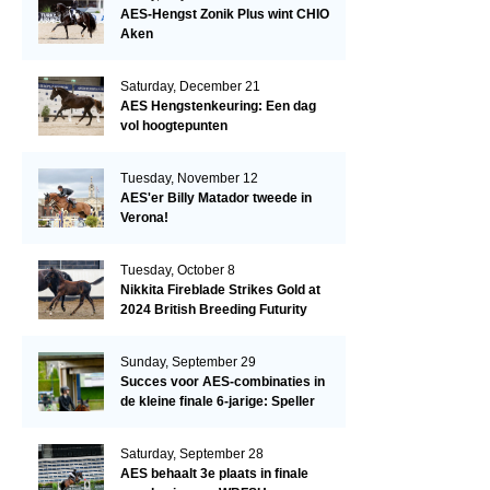
AES-Hengst Zonik Plus wint CHIO
Aken
Saturday, December 21
AES Hengstenkeuring: Een dag
vol hoogtepunten
Tuesday, November 12
AES'er Billy Matador tweede in
Verona!
Tuesday, October 8
Nikkita Fireblade Strikes Gold at
2024 British Breeding Futurity
Sunday, September 29
Succes voor AES-combinaties in
de kleine finale 6-jarige: Speller
en Schellekens in de top drie
Saturday, September 28
AES behaalt 3e plaats in finale