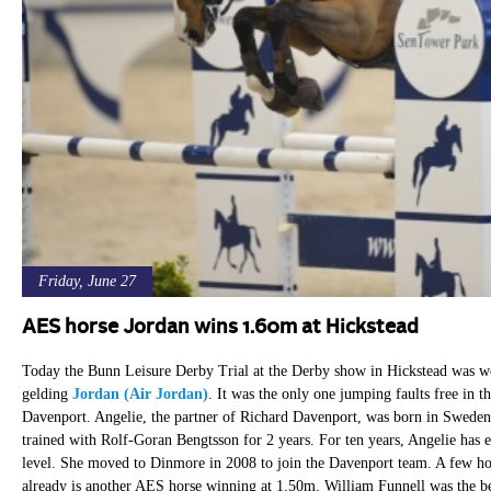
Friday, June 27
AES horse Jordan wins 1.60m at Hickstead
Today the Bunn Leisure Derby Trial at the Derby show in Hickstead was w
gelding
Jordan (Air Jordan)
. It was the only one jumping faults free in
Davenport. Angelie, the partner of Richard Davenport, was born in Sweden
trained with Rolf-Goran Bengtsson for 2 years. For ten years, Angelie has 
level. She moved to Dinmore in 2008 to join the Davenport team. A few hour
already is another AES horse winning at 1.50m. William Funnell was the bes