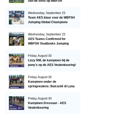
van de sires op WBFSH
Studbooks Jumping Global
Champions Trophy
Wednesday, September 25
Team AES klaar voor de WBFSH
Jumping Global Champions
Trophy in Valkenswaard!
Wednesday, September 25
AES Teams Confirmed for
WBFSH Studbooks Jumping
Global Champions Trophy
Friday, August 30
Lizzy RM, de kampioen bij de
pony's op de AES Veulenkeuring!
Friday, August 30
Kampioen onder de
springveulens: Balcanté di Luna
Friday, August 30
Kampioen Dressuur - AES
Veulenkeuring