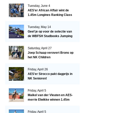
Tuesday, June 4
AES'er African Affair wint de
1.45m Longines Ranking Class
op de Mullingar International
Show
Tuesday, May 14
Geef je op voor de selectie van
de WBFSH Studbooks Jumping
Global Champions Trophy!
Saturday, April 27
Joep Schaap verovert Brons op
het NK Children
Friday, April 26
AES'er Sirocco pakt dagprijs in
NK Senioren!
Friday, April 5
Maikel van der Vleuten en AES-
merrie Elwikke winnen 1.45m
CSI*5 Miami!
Friday, April 5