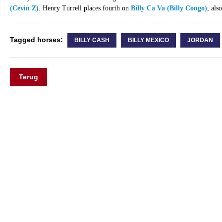
(Cevin Z)
. Henry Turrell places fourth on
Billy Ca Va (Billy Congo)
, als
Tagged horses:
BILLY CASH
BILLY MEXICO
JORDAN
Terug