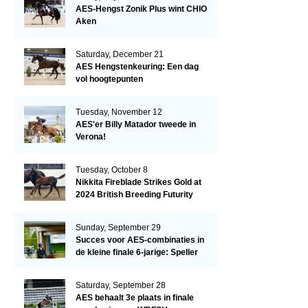
AES-Hengst Zonik Plus wint CHIO
Aken
Saturday, December 21
AES Hengstenkeuring: Een dag
vol hoogtepunten
Tuesday, November 12
AES'er Billy Matador tweede in
Verona!
Tuesday, October 8
Nikkita Fireblade Strikes Gold at
2024 British Breeding Futurity
Sunday, September 29
Succes voor AES-combinaties in
de kleine finale 6-jarige: Speller
en Schellekens in de top drie
Saturday, September 28
AES behaalt 3e plaats in finale