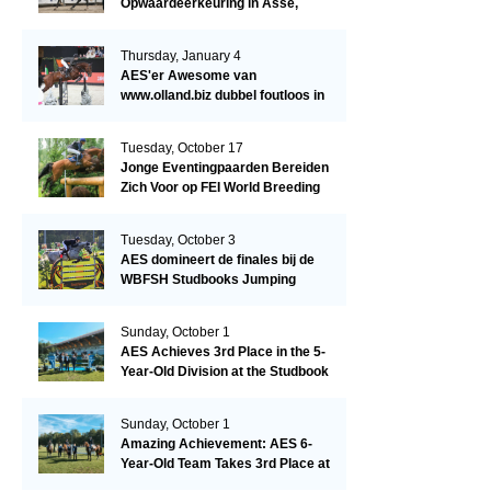
Opwaardeerkeuring in Asse,
België.
Thursday, January 4
AES'er Awesome van
www.olland.biz dubbel foutloos in
Blom Hengstencompetitie 1.10!
Tuesday, October 17
Jonge Eventingpaarden Bereiden
Zich Voor op FEI World Breeding
Championship 2023!
Tuesday, October 3
AES domineert de finales bij de
WBFSH Studbooks Jumping
Global Champions Trophy!
Sunday, October 1
AES Achieves 3rd Place in the 5-
Year-Old Division at the Studbook
Competition in Valkenswaard –
Remarkable!
Sunday, October 1
Amazing Achievement: AES 6-
Year-Old Team Takes 3rd Place at
the Studbook Competition in