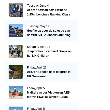
Tuesday, June 4
AES'er African Affair wint de
1.45m Longines Ranking Class
op de Mullingar International
Show
Tuesday, May 14
Geef je op voor de selectie van
de WBFSH Studbooks Jumping
Global Champions Trophy!
Saturday, April 27
Joep Schaap verovert Brons op
het NK Children
Friday, April 26
AES'er Sirocco pakt dagprijs in
NK Senioren!
Friday, April 5
Maikel van der Vleuten en AES-
merrie Elwikke winnen 1.45m
CSI*5 Miami!
Friday, April 5