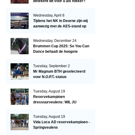
betekent dit voor u als fokker?
Wednesday, April 8
Tijdens het NK in Deurne zijn wij
aanwezig met de AES-stand op
het terrein!
Wednesday, December 24
Brummen Cup 2025: So You Can
Dance behaalt de hoogste
dressuurscore!
Tuesday, September 2
Mr Magnum BTH geselecteerd
voor N.O.P.T.-status
Tuesday, August 19
Reservekampioen
dressuurveulens: WIL JU
KIZZUBI
Tuesday, August 19
Vida Loca AD reservekampioen -
Springveulens