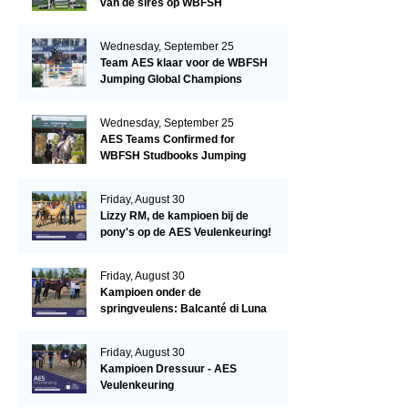
van de sires op WBFSH
Studbooks Jumping Global
Champions Trophy
Wednesday, September 25
Team AES klaar voor de WBFSH
Jumping Global Champions
Trophy in Valkenswaard!
Wednesday, September 25
AES Teams Confirmed for
WBFSH Studbooks Jumping
Global Champions Trophy
Friday, August 30
Lizzy RM, de kampioen bij de
pony's op de AES Veulenkeuring!
Friday, August 30
Kampioen onder de
springveulens: Balcanté di Luna
Friday, August 30
Kampioen Dressuur - AES
Veulenkeuring