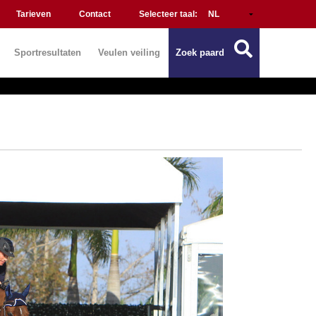
Tarieven
Contact
Selecteer taal:
Sportresultaten
Veulen veiling
Zoek paard