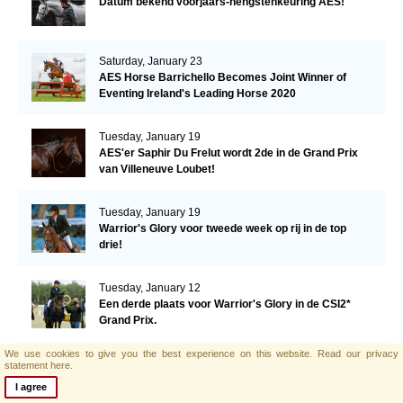
Datum bekend voorjaars-hengstenkeuring AES!
Saturday, January 23
AES Horse Barrichello Becomes Joint Winner of
Eventing Ireland's Leading Horse 2020
Tuesday, January 19
AES'er Saphir Du Frelut wordt 2de in de Grand Prix
van Villeneuve Loubet!
Tuesday, January 19
Warrior's Glory voor tweede week op rij in de top
drie!
Tuesday, January 12
Een derde plaats voor Warrior's Glory in de CSI2*
Grand Prix.
We use cookies to give you the best experience on this website.
Read our privacy
Monday, January 11
statement here.
AES hengst El Barone 111 Z naar Malin Baryard-
I agree
Johnsson