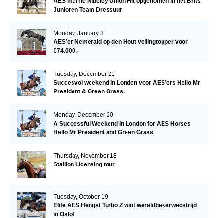
AES merrie Nibeley Union Hit opgenomen in het Brits
Junioren Team Dressuur
Monday, January 3
AES’er Nemerald op den Hout veilingtopper voor
€74.000,-
Tuesday, December 21
Succesvol weekend in Londen voor AES’ers Hello Mr
President & Green Grass.
Monday, December 20
A Successful Weekend in London for AES Horses
Hello Mr President and Green Grass
Thursday, November 18
Stallion Licensing tour
Tuesday, October 19
Elite AES Hengst Turbo Z wint wereldbekerwedstrijd
in Oslo!