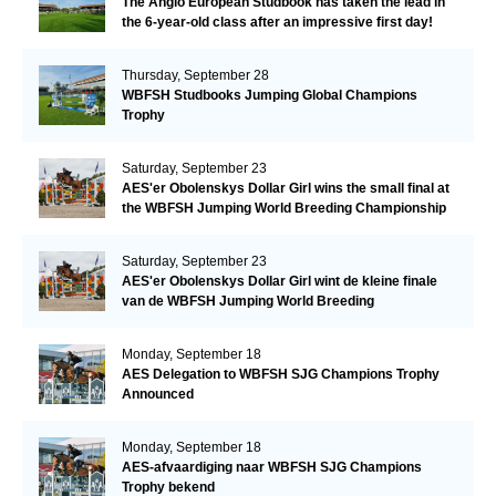
The Anglo European Studbook has taken the lead in
the 6-year-old class after an impressive first day!​
Thursday, September 28
WBFSH Studbooks Jumping Global Champions
Trophy
Saturday, September 23
AES'er Obolenskys Dollar Girl wins the small final at
the WBFSH Jumping World Breeding Championship
Saturday, September 23
AES'er Obolenskys Dollar Girl wint de kleine finale
van de WBFSH Jumping World Breeding
Championship
Monday, September 18
AES Delegation to WBFSH SJG Champions Trophy
Announced
Monday, September 18
AES-afvaardiging naar WBFSH SJG Champions
Trophy bekend