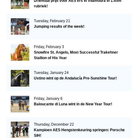
Driemaal prijs voor AES'ers in Vilamoura in 1.45m
rubriek!
Tuesday, February 21
Jumping results of the week!
Friday, February 3
Snowfire St. Angelo, Most Successful Trakehner
Stallion of His Year
Tuesday, January 24
Ustino wint op de Andalucía Pre-Sunshine Tour!
Friday, January 6
Baloucante di Luna wint in de New Year Tour!
Thursday, December 22
Kampioen AES Hengstenkeuring springen: Porsche
SIH!