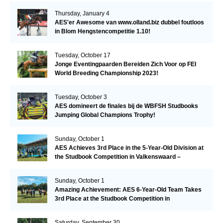
Thursday, January 4
AES'er Awesome van www.olland.biz dubbel foutloos
in Blom Hengstencompetitie 1.10!
Tuesday, October 17
Jonge Eventingpaarden Bereiden Zich Voor op FEI
World Breeding Championship 2023!
Tuesday, October 3
AES domineert de finales bij de WBFSH Studbooks
Jumping Global Champions Trophy!
Sunday, October 1
AES Achieves 3rd Place in the 5-Year-Old Division at
the Studbook Competition in Valkenswaard –
Remarkable!
Sunday, October 1
Amazing Achievement: AES 6-Year-Old Team Takes
3rd Place at the Studbook Competition in
Valkenswaard!
Saturday, September 30