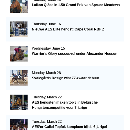
Luikan Q 2de in 1.50 Grand Prix van Spruce Meadows
Thursday, June 16
Nieuwe AES Elite hengst: Cape Coral RBF Z
Wednesday, June 15
Warrior’s Glory succesvol onder Alexander Housen
Monday, March 28
Svalegårds Design wint ZZ-zwaar debuut
Tuesday, March 22
AES hengsten maken top 3 in Belgische
Hengstencompetitie voor 7-jarige
Tuesday, March 22
AES’er Calief Topfok kampioen bij de 6-jarige!