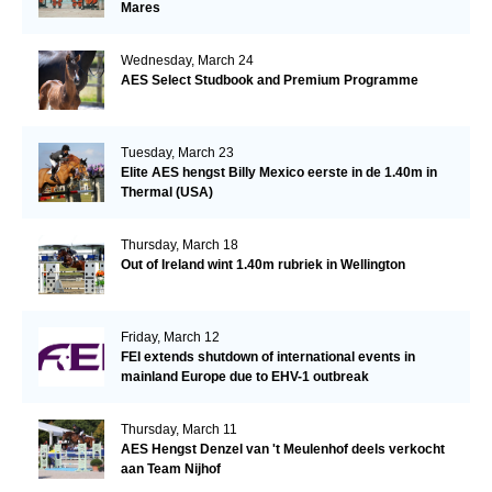
Mares
Wednesday, March 24
AES Select Studbook and Premium Programme
Tuesday, March 23
Elite AES hengst Billy Mexico eerste in de 1.40m in
Thermal (USA)
Thursday, March 18
Out of Ireland wint 1.40m rubriek in Wellington
Friday, March 12
FEI extends shutdown of international events in
mainland Europe due to EHV-1 outbreak
Thursday, March 11
AES Hengst Denzel van 't Meulenhof deels verkocht
aan Team Nijhof