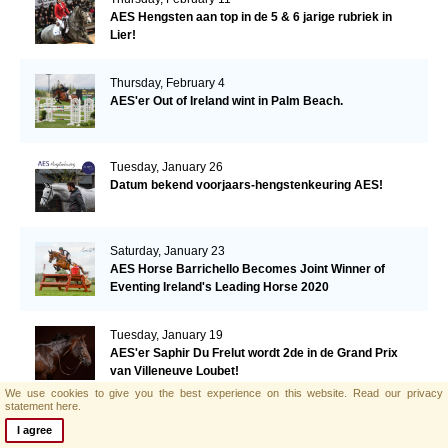
AES Hengsten aan top in de 5 & 6 jarige rubriek in
Lier!
Thursday, February 4
AES'er Out of Ireland wint in Palm Beach.
Tuesday, January 26
Datum bekend voorjaars-hengstenkeuring AES!
Saturday, January 23
AES Horse Barrichello Becomes Joint Winner of
Eventing Ireland's Leading Horse 2020
Tuesday, January 19
AES'er Saphir Du Frelut wordt 2de in de Grand Prix
van Villeneuve Loubet!
We use cookies to give you the best experience on this website.
Read our privacy
statement here.
Tuesday, January 19
I agree
Warrior's Glory voor tweede week op rij in de top