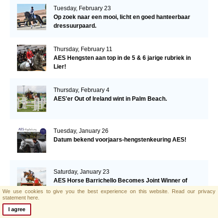
Tuesday, February 23
Op zoek naar een mooi, licht en goed hanteerbaar
dressuurpaard.
Thursday, February 11
AES Hengsten aan top in de 5 & 6 jarige rubriek in
Lier!
Thursday, February 4
AES'er Out of Ireland wint in Palm Beach.
Tuesday, January 26
Datum bekend voorjaars-hengstenkeuring AES!
Saturday, January 23
AES Horse Barrichello Becomes Joint Winner of
Eventing Ireland's Leading Horse 2020
We use cookies to give you the best experience on this website.
Read our privacy
statement here.
I agree
Tuesday, January 19