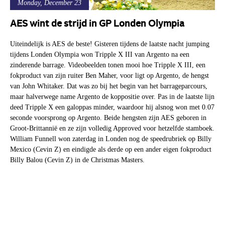
Monday, December 23
AES wint de strijd in GP Londen Olympia
Uiteindelijk is AES de beste! Gisteren tijdens de laatste nacht jumping
tijdens Londen Olympia won Tripple X III van Argento na een
zinderende barrage. Videobeelden tonen mooi hoe Tripple X III, een
fokproduct van zijn ruiter Ben Maher, voor ligt op Argento, de hengst
van John Whitaker. Dat was zo bij het begin van het barrageparcours,
maar halverwege name Argento de koppositie over. Pas in de laatste lijn
deed Tripple X een galoppas minder, waardoor hij alsnog won met 0.07
seconde voorsprong op Argento. Beide hengsten zijn AES geboren in
Groot-Brittannië en ze zijn volledig Approved voor hetzelfde stamboek.
William Funnell won zaterdag in Londen nog de speedrubriek op Billy
Mexico (Cevin Z) en eindigde als derde op een ander eigen fokproduct
Billy Balou (Cevin Z) in de Christmas Masters.