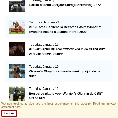
Tuesday, January 26
Datum bekend voorjaars-hengstenkeuring AES!
Saturday, January 23
AES Horse Barrichello Becomes Joint Winner of
Eventing Ireland's Leading Horse 2020
Tuesday, January 19
AES'er Saphir Du Frelut wordt 2de in de Grand Prix
van Villeneuve Loubet!
Tuesday, January 19
Warrior's Glory voor tweede week op rij in de top
drie!
Tuesday, January 12
Een derde plaats voor Warrior's Glory in de CSI2*
Grand Prix.
We use cookies to give you the best experience on this website.
Read our privacy
statement here.
Monday, January 11
I agree
AES hengst El Barone 111 Z naar Malin Baryard-