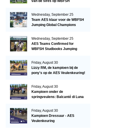
van de sires op WBFSH
Studbooks Jumping Global
Champions Trophy
Wednesday, September 25
Team AES klaar voor de WBFSH
Jumping Global Champions
Trophy in Valkenswaard!
Wednesday, September 25
AES Teams Confirmed for
WBFSH Studbooks Jumping
Global Champions Trophy
Friday, August 30
Lizzy RM, de kampioen bij de
pony's op de AES Veulenkeuring!
Friday, August 30
Kampioen onder de
springveulens: Balcanté di Luna
Friday, August 30
Kampioen Dressuur - AES
Veulenkeuring