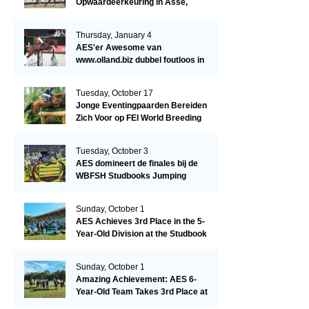
Opwaardeerkeuring in Asse,
België.
Thursday, January 4
AES'er Awesome van
www.olland.biz dubbel foutloos in
Blom Hengstencompetitie 1.10!
Tuesday, October 17
Jonge Eventingpaarden Bereiden
Zich Voor op FEI World Breeding
Championship 2023!
Tuesday, October 3
AES domineert de finales bij de
WBFSH Studbooks Jumping
Global Champions Trophy!
Sunday, October 1
AES Achieves 3rd Place in the 5-
Year-Old Division at the Studbook
Competition in Valkenswaard –
Remarkable!
Sunday, October 1
Amazing Achievement: AES 6-
Year-Old Team Takes 3rd Place at
the Studbook Competition in