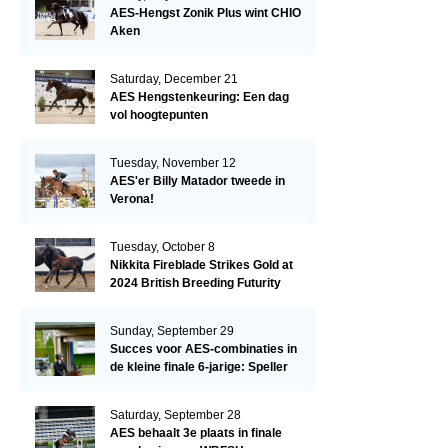
AES-Hengst Zonik Plus wint CHIO
Aken
Saturday, December 21
AES Hengstenkeuring: Een dag
vol hoogtepunten
Tuesday, November 12
AES'er Billy Matador tweede in
Verona!
Tuesday, October 8
Nikkita Fireblade Strikes Gold at
2024 British Breeding Futurity
Sunday, September 29
Succes voor AES-combinaties in
de kleine finale 6-jarige: Speller
en Schellekens in de top drie
Saturday, September 28
AES behaalt 3e plaats in finale