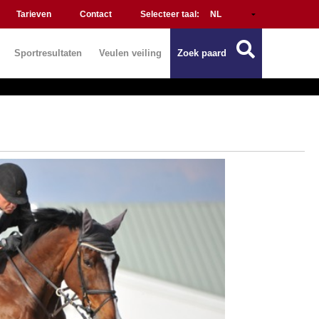
Tarieven
Contact
Selecteer taal:
Sportresultaten
Veulen veiling
Zoek paard