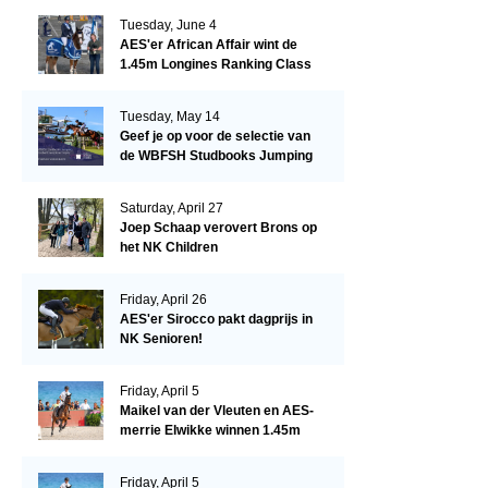
Tuesday, June 4
AES'er African Affair wint de
1.45m Longines Ranking Class
op de Mullingar International
Show
Tuesday, May 14
Geef je op voor de selectie van
de WBFSH Studbooks Jumping
Global Champions Trophy!
Saturday, April 27
Joep Schaap verovert Brons op
het NK Children
Friday, April 26
AES'er Sirocco pakt dagprijs in
NK Senioren!
Friday, April 5
Maikel van der Vleuten en AES-
merrie Elwikke winnen 1.45m
CSI*5 Miami!
Friday, April 5