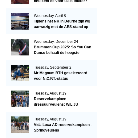
betekent dit voor u als fokker?
Wednesday, April 8
Tijdens het NK in Deurne zijn wij
aanwezig met de AES-stand op
het terrein!
Wednesday, December 24
Brummen Cup 2025: So You Can
Dance behaalt de hoogste
dressuurscore!
Tuesday, September 2
Mr Magnum BTH geselecteerd
voor N.O.P.T.-status
Tuesday, August 19
Reservekampioen
dressuurveulens: WIL JU
KIZZUBI
Tuesday, August 19
Vida Loca AD reservekampioen -
Springveulens