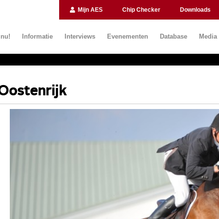
Mijn AES
Chip Checker
Downloads
 nu!
Informatie
Interviews
Evenementen
Database
Media
Oostenrijk