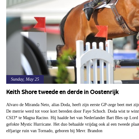
Sunday, May 25
Keith Shore tweede en derde in Oostenrijk
Alvaro de Miranda Neto, alias Doda, heeft zijn eerste GP-zege beet met z
De merrie werd tot voor kort bereden door Faye Schoch. Doda wist te winne
CSI3* te Magna Racino. Hij haalde het van Nederlander Bart Bles op Lor
gefokte Mystic Hurricane. Het duo behaalde vrijdag ook al een tweede pla
elfjarige ruin van Tornado, geboren bij Mevr. Brandon