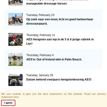
manageable dressage horses
Tuesday, February 23
Op zoek naar een mooi, licht en goed hanteerbaar
dressuurpaard.
Thursday, February 11
AES Hengsten aan top in de 5 & 6 jarige rubriek in
Lier!
Thursday, February 4
AES'er Out of Ireland wint in Palm Beach.
Tuesday, January 26
Datum bekend voorjaars-hengstenkeuring AES!
We use cookies to give you the best experience on this website.
Read our privacy
Saturday, January 23
statement here.
AES Horse Barrichello Becomes Joint Winner of
I agree
Eventing Ireland's Leading Horse 2020