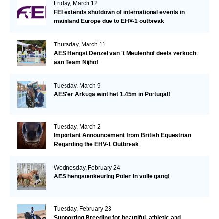
Friday, March 12
FEI extends shutdown of international events in
mainland Europe due to EHV-1 outbreak
Thursday, March 11
AES Hengst Denzel van 't Meulenhof deels verkocht
aan Team Nijhof
Tuesday, March 9
AES'er Arkuga wint het 1.45m in Portugal!
Tuesday, March 2
Important Announcement from British Equestrian
Regarding the EHV-1 Outbreak
Wednesday, February 24
AES hengstenkeuring Polen in volle gang!
Tuesday, February 23
Supporting Breeding for beautiful, athletic and