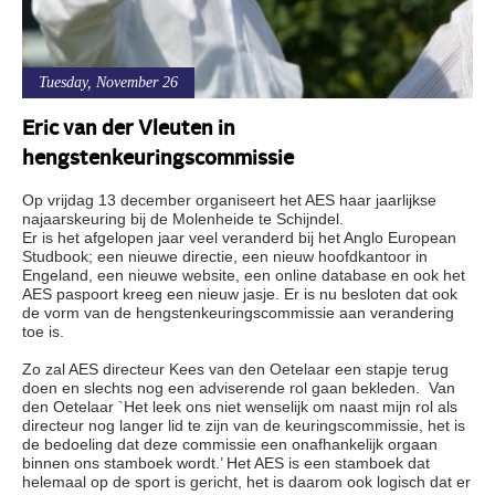
Tuesday, November 26
Eric van der Vleuten in
hengstenkeuringscommissie
Op vrijdag 13 december organiseert het AES haar jaarlijkse
najaarskeuring bij de Molenheide te Schijndel.
Er is het afgelopen jaar veel veranderd bij het Anglo European
Studbook; een nieuwe directie, een nieuw hoofdkantoor in
Engeland, een nieuwe website, een online database en ook het
AES paspoort kreeg een nieuw jasje. Er is nu besloten dat ook
de vorm van de hengstenkeuringscommissie aan verandering
toe is.
Zo zal AES directeur Kees van den Oetelaar een stapje terug
doen en slechts nog een adviserende rol gaan bekleden. Van
den Oetelaar `Het leek ons niet wenselijk om naast mijn rol als
directeur nog langer lid te zijn van de keuringscommissie, het is
de bedoeling dat deze commissie een onafhankelijk orgaan
binnen ons stamboek wordt.’ Het AES is een stamboek dat
helemaal op de sport is gericht, het is daarom ook logisch dat er