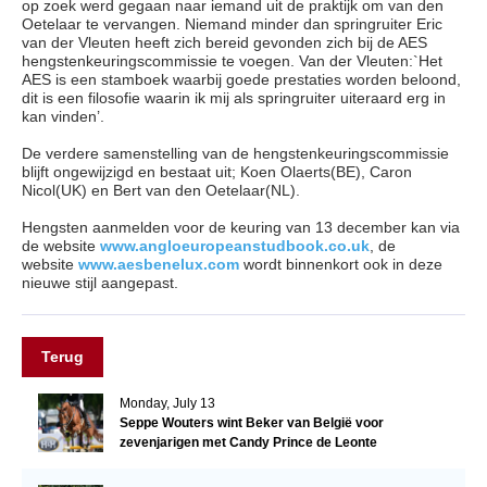
op zoek werd gegaan naar iemand uit de praktijk om van den
Oetelaar te vervangen. Niemand minder dan springruiter Eric
van der Vleuten heeft zich bereid gevonden zich bij de AES
hengstenkeuringscommissie te voegen. Van der Vleuten:`Het
AES is een stamboek waarbij goede prestaties worden beloond,
dit is een filosofie waarin ik mij als springruiter uiteraard erg in
kan vinden’.
De verdere samenstelling van de hengstenkeuringscommissie
blijft ongewijzigd en bestaat uit;
Koen Olaerts(BE), Caron
Nicol(UK) en Bert van den Oetelaar(NL).
Hengsten aanmelden voor de keuring van 13 december kan via
de website
www.angloeuropeanstudbook.co.uk
, de
website
www.aesbenelux.com
wordt binnenkort ook in deze
nieuwe stijl aangepast.
Terug
Monday, July 13
Seppe Wouters wint Beker van België voor
zevenjarigen met Candy Prince de Leonte