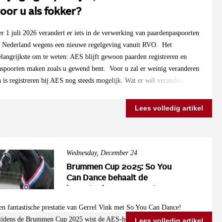
oor u als fokker?
er 1 juli 2026 verandert er iets in de verwerking van paardenpaspoorten
n Nederland wegens een nieuwe regelgeving vanuit RVO. Het
elangrijkste om te weten: AES blijft gewoon paarden registreren en
aspoorten maken zoals u gewend bent. Voor u zal er weinig veranderen
n is registreren bij AES nog steeds mogelijk. Wat er wél verandert, is
at wij de paspoorten tijdelijk niet meer zelf bij de RVO mogen
anmelden en opsturen. Dit gaat via een andere gemachtigde instantie.
Lees volledig artikel
aardoor kan het iets langer duren voordat u het paspoort ontvangt. In
e praktijk betekent dit: • U regelt alles nog steeds gewoon via AES •
ij blijven paspoorten maken en registraties doen • Er komen geen
xtra kosten bij • Er zit alleen voor ons een extra stap in het proces We
Wednesday, December 24
ijn op dit moment bezig om een goede en soepele samenwerking op te
Brummen Cup 2025: So You
etten met een van de gemachtigde instanties, zodat dit zo vlot mogelijk
Can Dance behaalt de
erloopt. Daarnaast werken we er hard aan om weer zelf gemachtigde
hoogste dressuurscore!
nstantie (GI) te worden. Ons doel is om dit uiterlijk per 1 april 2027
en fantastische prestatie van Gerrel Vink met So You Can Dance!
er rond te hebben, en als het kan natuurlijk eerder. Tot die tijd blijft
ijdens de Brummen Cup 2025 wist de AES-hengst, gekeurd op de
Lees volledig artikel