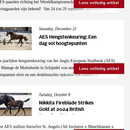
ES-paarden richting het Wereldkampioenschap voor jonge
Lees volledig artikel
pringpaarden zijn bekend! Van 24 t/m 28 september 2025 strijden de
este jonge springtalenten in Lanaken om de wereldtitel. Benieuwd
aar jouw AES-paard zich kan kwalificeren? Dat hangt af van het
Saturday, December 21
aspoort: Rood Nederlands paspoort, levensnummer begint met
28036: - Deze paarden zijn vanaf 2021 geregistreerd bij het
AES Hengstenkeuring: Een
ederlandse AES-stamboek. - Selectiewedstrijd: Nationaal Hippisch
dag vol hoogtepunten
entrum in Ermelo - 30 juli t/m 2 augustus 2025 Blauw Engels
aspoort, levensnummer begint met 826002: - Deze paarden zijn vóór
e jaarlijkse hengstenkeuring van het Anglo European Studbook (AES)
021 geregistreerd bij het Engelse AES-stamboek. - Selectiewedstrijd:
n Manege de Molenheide in Schijndel was een groot succes. Met een
Lees volledig artikel
an Mossel Automotive Cup in Schijndel, bij Manege de Molenheide -
ntspannen sfeer en een drukbezochte opkomst van fokkers en
1 t/m 24 augustus 2025 Let dus goed op het levensnummer en
rofessionals bood deze dag een podium aan enkele indrukwekkende
aspoort van je paard om te bepalen waar je kunt starten. Aan alle
engsten. Kampioen Springhengsten: Star van de Ganzepol In de
eelnemers: Succes met de voorbereiding!
Tuesday, October 8
ategorie springhengsten kroonde de jury Star van de Ganzepol (Kalaska
e Semilly x Ultimo) tot kampioen. Deze hengst, omschreven als een
Nikkita Fireblade Strikes
ompleet sportpaard, overtuigde met zijn sterke bewegingen en
Gold at 2024 British
Breeding Futurity
ntelligentie op de sprong. Jurylid Robbert Ehrens sprak lovend: “Een
uim ontwikkeld paard met voldoende lengte, een sterk fundament en
he AES stallion Snowfire St. Angelo (All Inclusive x Munchhausen x