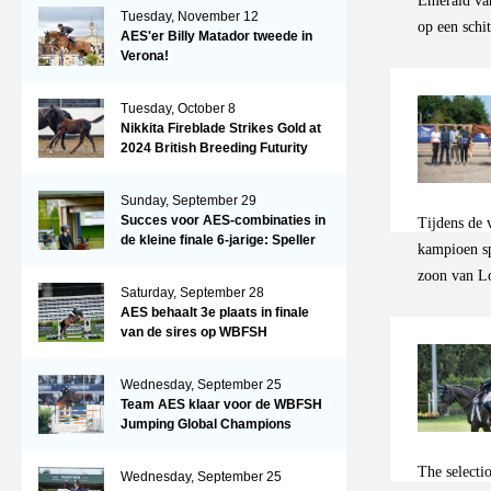
Emerald van
TeamNL schi
Tuesday, November 12
op een schi
AES'er Billy Matador tweede in
merrieveule
Verona!
uitstraling,
stamboek n
Tuesday, October 8
Nikkita Fireblade Strikes Gold at
liet zien ov
2024 British Breeding Futurity
ze op dit m
compenseren
Sunday, September 29
en atletisc
Succes voor AES-combinaties in
Tijdens de 
die zowel i
de kleine finale 6-jarige: Speller
kampioen sp
en Schellekens in de top drie
zoon van Lo
Saturday, September 28
Swinkels. H
AES behaalt 3e plaats in finale
atletische 
van de sires op WBFSH
Studbooks Jumping Global
met een kra
Champions Trophy
gaven hem ee
Wednesday, September 25
Team AES klaar voor de WBFSH
hem de kamp
Jumping Global Champions
Trophy in Valkenswaard!
The selecti
Wednesday, September 25