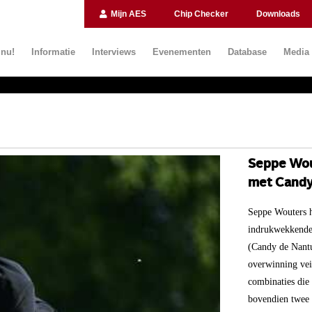
Mijn AES
Chip Checker
Downloads
 nu!
Informatie
Interviews
Evenementen
Database
Media
Seppe Wou
met Candy
Seppe Wouters h
indrukwekkende 
(Candy de Nantu
overwinning vei
combinaties die
bovendien twee 