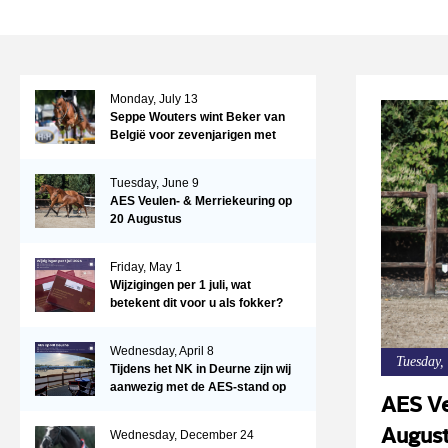
Monday, July 13
Seppe Wouters wint Beker van
België voor zevenjarigen met
Candy Prince de Leonte
Tuesday, June 9
AES Veulen- & Merriekeuring op
20 Augustus
Friday, May 1
Wijzigingen per 1 juli, wat
betekent dit voor u als fokker?
Wednesday, April 8
Tuesday,
Tijdens het NK in Deurne zijn wij
aanwezig met de AES-stand op
AES Ve
het terrein!
Augus
Wednesday, December 24