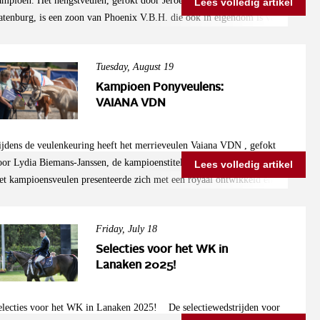
ampioen. Het hengstveulen, gefokt door Jeroen van Bokhoven uit
Lees volledig artikel
atenburg, is een zoon van Phoenix V.B.H. die ook in eigendom is van
eroen van Bokhoven en goedgekeurde hengst bij AES is. Het veulen
resenteerde zich jeugdig, veel maat en opvallende lichtvoetigheid. Zijn
Tuesday, August 19
rachtige motor vanuit het achterbeen en ruime beweging gaven hem een
xtra plus in de beoordeling. Volgens de jury beschikt Vincero Queen
Kampioen Ponyveulens:
.B.H. over alles wat nodig is om uit te groeien tot een interessant
VAIANA VDN
portpaard voor het hogere niveau.
ijdens de veulenkeuring heeft het merrieveulen Vaiana VDN , gefokt
oor Lydia Biemans-Janssen, de kampioenstitel behaald bij de pony’s.
Lees volledig artikel
et kampioensveulen presenteerde zich met een royaal ontwikkeld en
portief lichaam, met veel kracht en uitstraling. De jonge merrie is een
ochter van Peterlena Hoeve’s Fridus, een hengst die ook dit jaar weer
Friday, July 18
uidelijk goede veulens laat zien op de keuring. Zijn nakomelingen
allen op door hun sterke bouw, moderne type en atletische kwaliteiten.
Selecties voor het WK in
it kampioensveulen vormt daarop geen uitzondering en werd door de
Lanaken 2025!
ury geroemd om haar sterke bovenlijn en correcte fundament. Vaiana
DN wordt beschouwd als een veelbelovend sportpony voor de
electies voor het WK in Lanaken 2025! De selectiewedstrijden voor
oekomst.