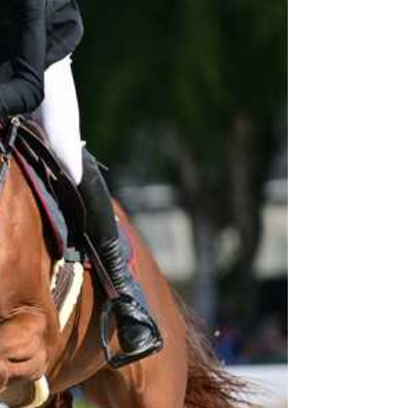
foutloze ronde v
met Enchantée H
Van d'Hoef (I'm
minder dan een 
Met deze overwi
niveau voor jon
de Beker van Be