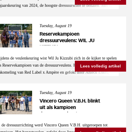
et dus gewoon business as usual, alleen met een kleine omweg achter de
ajaarskeuring van 2024, de hoogste dressuurscore te behalen. Met een
chermen. Indien u er vragen over heeft kunt u contact met ons
ndrukwekkende score van 89 punten was de combinatie niet te stoppen.
pnemen.
et scores van 7,5 voor de stap, 9,5 voor draf en galop, en 9 voor
Tuesday, August 19
owel rijdbaarheid als aanleg, liet So You Can Dance zien waarom hij de
ES-kampioen van vorig jaar is. Daarnaast was er ook succes voor
Reservekampioen
errel Vink in de AES Hengstenkeuring najaarseditie 2025, waar hij
dressuurveulens: WIL JU
KIZZUBI
pnieuw de kampioen bracht: Touch of Class (v. Florida TN x Total
S).
ijdens de veulenkeuring wist Wil Ju Kizzubi zich in de kijker te spelen
ls Reservekampioen van de dressuurveulens. Het merrieveulen, een
Lees volledig artikel
akomeling van Red Label x Ampère en gefokt door Anieck Eskes,
mponeerde met haar uitstraling en harmonieuze exterieur. De jury
oemde haar het mooie model en de manier waarop ze zich presenteerde.
Tuesday, August 19
ooral haar elegante manier van bewegen vanuit de schouder werd
ositief opgemerkt. Wil Ju Kizzubi omschreven als een veelbelovend
Vincero Queen V.B.H. blinkt
portpaard waar we in de toekomst ongetwijfeld meer van zullen horen.
uit als kampioen
dressuurveulens!
n de dressuurrichting werd Vincero Queen V.B.H. uitgeroepen tot