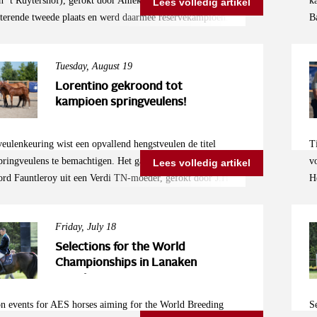
 ’t Ruytershof), gefokt door Aniek Diks uit Vorstenbosch,
k
Lees volledig artikel
tteren op de internationale kampioenschappen.
tterende tweede plaats en werd daarmee reservekampioen. Het
B
n wist zich duidelijk te onderscheiden door haar positieve
J
 sportiviteit en atletische vermogen, eigenschappen waar het
p
Tuesday, August 19
aar streeft. Vida Loca AD toonde zich ruim ontwikkeld en
k
er een sterke instelling en veel looplust te beschikken. Hoewel
e
Lorentino gekroond tot
oment nog wat licht overbouwd is, wist ze dit ruimschoots te
kampioen springveulens!
V
 met haar werkwillige en energieke optreden. Als sportief
s
h merrieveulen wordt Vida Loca AD gezien als een aanwinst
veulenkeuring wist een opvallend hengstveulen de titel
T
n de sport als in de fokkerij hoge verwachtingen wekt.
ringveulens te bemachtigen. Het gaat om Lorentino , een
v
Lees volledig artikel
rd Fauntleroy uit een Verdi TN-moeder, gefokt door J.H.W.
H
et jonge talent maakte al direct indruk op de jury met zijn
s
bouw, moderne uitstraling en langgelijnde type, gecombineerd
d
Friday, July 18
chtige motor vanuit het achterbeen. Deze eigenschappen
d
n perfecte balans tussen elegantie en sportiviteit, wat
v
Selections for the World
ioenstitel opleverde.
Championships in Lanaken
D
2025!
j
V
on events for AES horses aiming for the World Breeding
S
t