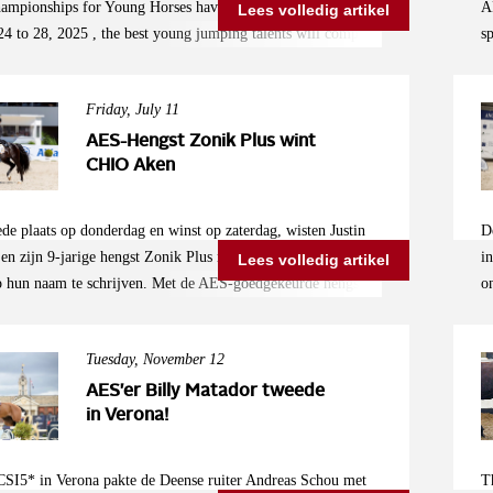
ampionships for Young Horses have been announced! From
A
Lees volledig artikel
4 to 28, 2025 , the best young jumping talents will compete
s
for the world title. Curious where your AES horse can
b
at depends on the passport: Red Dutch Passport, life number
w
Friday, July 11
th 528036: These horses have been registered with the Dutch
p
k since 2021. Selection Event: National Equestrian Centre
5
AES-Hengst Zonik Plus wint
ates: July 30 to August 2, 2025 Blue English Passport, life
CHIO Aken
N
ting with 826002: These horses were registered with the
C
 studbook before 2021. Selection Event: Van Mossel
p
de plaats op donderdag en winst op zaterdag, wisten Justin
D
Cup in Schijndel, at Manege de Molenheide Dates: August
2
n zijn 9-jarige hengst Zonik Plus nu ook de Grand Prix
i
Lees volledig artikel
025 So be sure to check your horse’s life number and passport
V
p hun naam te schrijven. Met de AES-goedgekeurde hengst
o
e where you can compete. To all participants: Good luck with
2
j een score van 89,400%. Hiermee verwezen ze Isabel Werth
p
ations!
p
e Fontaine naar de tweede plaats. In 2021 kwam Zonik Plus
h
d
Tuesday, November 12
rst in beeld bij AES. De hengst werd goedgekeurd en heeft in
c
arna al laten zien dat het goedkeuren van deze hengst een
d
AES'er Billy Matador tweede
 keuze was. Als 5-jarige werd hij al Belgisch kampioen bij de
in Verona!
c
arden, en ook als 6-jarig paard werd hij Belgisch kampioen.
i
n zowel de kwalificatie als het kampioenschap. Het winnen
r
CSI5* in Verona pakte de Deense ruiter Andreas Schou met
T