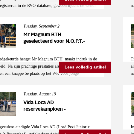
h
egistreren in de RVO-database, gewoon tijdens de wedstrijd.
n
s
t geregeld onder het genot van een drankje met uitzicht op de
i
o
Kosten: €20 per registratie (excl. btw) Vergeet niet het
M
Tuesday, September 2
n uw paard mee te nemen, zodat alles vlot kan verlopen. We
z
aag ter plekke. Zien we u daar?
A
Mr Magnum BTH
geselecteerd voor N.O.P.T.-
G
status
o
U
dgekeurde hengst Mr Magnum BTH maakt indruk in de
T
eld. Na zijn prachtige prestaties als reservekampioen in de
a
Lees volledig artikel
n een knappe 5e plaats op het WK voor jonge
n
den als 7-jarige in 2024, is hij nu officieel geselecteerd voor
i
 status. Onder het zadel van Thamar Zweistra ontwikkelt Mr
r
Tuesday, August 19
zich richting de internationale top. Met deze benoeming
V
 tot de drie hengsten die zijn opgenomen in het N.O.P. Talent
p
Vida Loca AD
orig jaar werd gelanceerd om toptalent voor Nederland te
reservekampioen -
s
Springveulens
ankzij dit plan komt er extra ondersteuning beschikbaar om
sportieve carrière van de hengst te stimuleren. Het doel? Mr
ngveulens eindigde Vida Loca AD (Lord Pezi Junior x
I
 klaarstomen voor het allerhoogste niveau en samen met