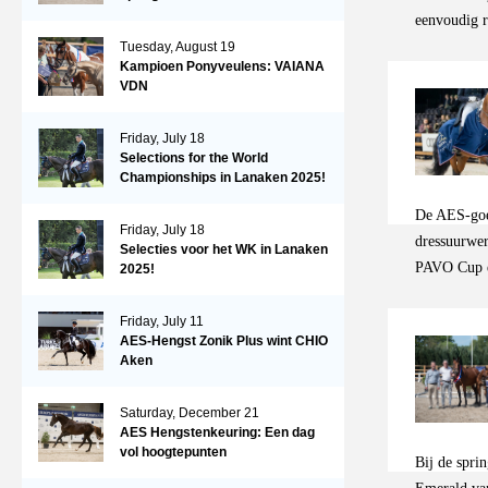
eenvoudig r
Alles direc
Tuesday, August 19
Kampioen Ponyveulens: VAIANA
hoofdpiste! 
VDN
paspoort va
helpen u gr
Friday, July 18
Selections for the World
Championships in Lanaken 2025!
De AES-goe
Friday, July 18
dressuurwer
Selecties voor het WK in Lanaken
PAVO Cup e
2025!
dressuurpaar
de N.O.P.T.
Friday, July 11
AES-Hengst Zonik Plus wint CHIO
Magnum BTH 
Aken
behoort hij
plan, dat v
Saturday, December 21
behouden. D
AES Hengstenkeuring: Een dag
de verdere 
vol hoogtepunten
Bij de spri
Magnum BTH