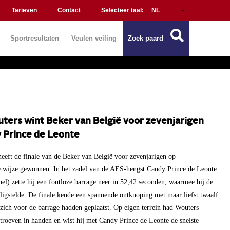
Tarieven
Contact
Selecteer taal:
Sportresultaten
Veulen veiling
Zoek paard
ters wint Beker van België voor zevenjarigen
 Prince de Leonte
eeft de finale van de Beker van België voor zevenjarigen op
wijze gewonnen. In het zadel van de AES-hengst Candy Prince de Leonte
el) zette hij een foutloze barrage neer in 52,42 seconden, waarmee hij de
ligstelde. De finale kende een spannende ontknoping met maar liefst twaalf
 zich voor de barrage hadden geplaatst. Op eigen terrein had Wouters
troeven in handen en wist hij met Candy Prince de Leonte de snelste