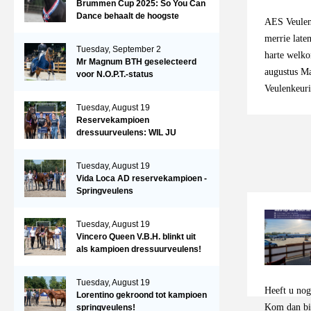
Brummen Cup 2025: So You Can
Dance behaalt de hoogste
AES Veulen
dressuurscore!
merrie late
Tuesday, September 2
harte welk
Mr Magnum BTH geselecteerd
augustus M
voor N.O.P.T.-status
Veulenkeuri
eventingveu
Tuesday, August 19
Reservekampioen
uitstraling
dressuurveulens: WIL JU
toelichting
KIZZUBI
inschrijvin
Tuesday, August 19
3 jaar kunn
Vida Loca AD reservekampioen -
plaats op ex
Springveulens
Veulenkeuri
professione
Tuesday, August 19
Vincero Queen V.B.H. blinkt uit
foto's word
als kampioen dressuurveulens!
Aanmelden k
info@aesben
Tuesday, August 19
Heeft u no
Lorentino gekroond tot kampioen
Kom dan bij
springveulens!