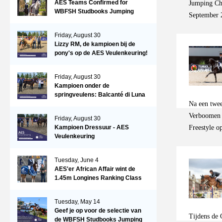
AES Teams Confirmed for
Jumping Ch
WBFSH Studbooks Jumping
September 2
Global Champions Trophy
in Lanaken 
Friday, August 30
qualify? Th
Lizzy RM, de kampioen bij de
starting wi
pony's op de AES Veulenkeuring!
AES studboo
in Ermelo D
Friday, August 30
Kampioen onder de
number star
springveulens: Balcanté di Luna
English AES
Na een twee
Automotive 
Verboomen e
Friday, August 30
21 to 24, 2
Freestyle o
Kampioen Dressuur - AES
to determin
Veulenkeuring
behaalde hi
your prepar
met Wendy d
Tuesday, June 4
voor het ee
AES'er African Affair wint de
de jaren da
1.45m Longines Ranking Class
uitstekende
op de Mullingar International
Show
5-jarige pa
Tuesday, May 14
Hij won toe
Geef je op voor de selectie van
Tijdens de 
de WBFSH Studbooks Jumping