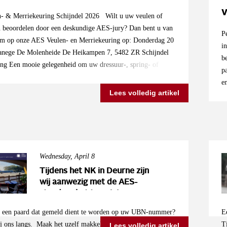
v
- & Merriekeuring Schijndel 2026 Wilt u uw veulen of
n beoordelen door een deskundige AES-jury? Dan bent u van
P
om op onze AES Veulen- en Merriekeuring op: Donderdag 20
i
anege De Molenheide De Heikampen 7, 5482 ZR Schijndel
b
ng Een mooie gelegenheid om uw dressuur-, spring- of
p
len professioneel te laten beoordelen op bouw, beweging en
e
. Na de presentatie ontvangt u direct een mondelinge
Lees volledig artikel
d
 van de jury. Nog niet geregistreerd bij AES? Geen probleem,
a
g tijdens de keuring is mogelijk. Merriekeuring Merries vanaf
D
en deelnemen aan de merriekeuring. De beoordeling vindt
d
terieur, beweging en lineaire scores. Inschrijfgeld: •
W
ng: €25,- • Merriekeuring: €25,- Tijdens de keuring worden
e
Wednesday, April 8
le foto's gemaakt door Charlotte van Picture Pure. Deze
z
Tijdens het NK in Deurne zijn
en geplaatst op de AES-website en zijn vrij te gebruiken.
z
wij aanwezig met de AES-
an eenvoudig via Mijn AES, door een e-mail te sturen naar
v
stand op het terrein!
elux.com of telefonisch via ons kantoor.
i
g een paard dat gemeld dient te worden op uw UBN-nummer?
E
we
 ons langs. Maak het uzelf makkelijk: laat uw paard snel en
T
Lees volledig artikel