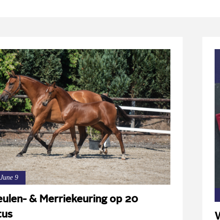
 June 9
ulen- & Merriekeuring op 20
tus
W