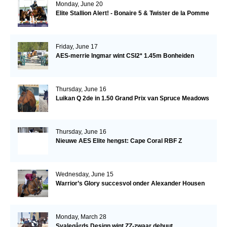
Monday, June 20
Elite Stallion Alert! - Bonaire 5 & Twister de la Pomme
Friday, June 17
AES-merrie Ingmar wint CSI2* 1.45m Bonheiden
Thursday, June 16
Luikan Q 2de in 1.50 Grand Prix van Spruce Meadows
Thursday, June 16
Nieuwe AES Elite hengst: Cape Coral RBF Z
Wednesday, June 15
Warrior’s Glory succesvol onder Alexander Housen
Monday, March 28
Svalegårds Design wint ZZ-zwaar debuut