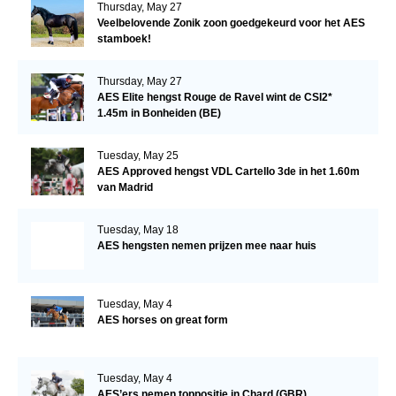
Thursday, May 27
Veelbelovende Zonik zoon goedgekeurd voor het AES
stamboek!
Thursday, May 27
AES Elite hengst Rouge de Ravel wint de CSI2*
1.45m in Bonheiden (BE)
Tuesday, May 25
AES Approved hengst VDL Cartello 3de in het 1.60m
van Madrid
Tuesday, May 18
AES hengsten nemen prijzen mee naar huis
Tuesday, May 4
AES horses on great form
Tuesday, May 4
AES’ers nemen toppositie in Chard (GBR)