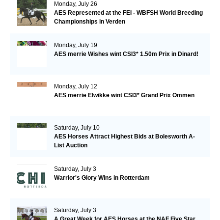
Monday, July 26
AES Represented at the FEI - WBFSH World Breeding
Championships in Verden
Monday, July 19
AES merrie Wishes wint CSI3* 1.50m Prix in Dinard!
Monday, July 12
AES merrie Elwikke wint CSI3* Grand Prix Ommen
Saturday, July 10
AES Horses Attract Highest Bids at Bolesworth A-
List Auction
Saturday, July 3
Warrior's Glory Wins in Rotterdam
Saturday, July 3
A Great Week for AES Horses at the NAF Five Star