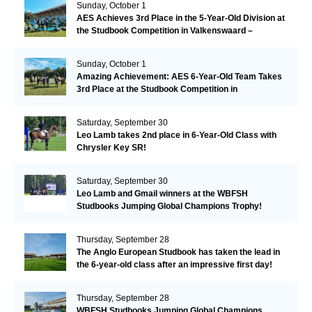
Sunday, October 1
AES Achieves 3rd Place in the 5-Year-Old Division at
the Studbook Competition in Valkenswaard –
Remarkable!
Sunday, October 1
Amazing Achievement: AES 6-Year-Old Team Takes
3rd Place at the Studbook Competition in
Valkenswaard!
Saturday, September 30
Leo Lamb takes 2nd place in 6-Year-Old Class with
Chrysler Key SR!
Saturday, September 30
Leo Lamb and Gmail winners at the WBFSH
Studbooks Jumping Global Champions Trophy!
Thursday, September 28
The Anglo European Studbook has taken the lead in
the 6-year-old class after an impressive first day!​
Thursday, September 28
WBFSH Studbooks Jumping Global Champions