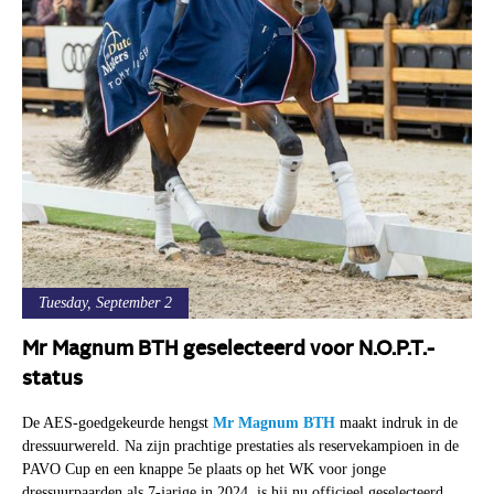
Tuesday, September 2
Mr Magnum BTH geselecteerd voor N.O.P.T.-
status
De AES-goedgekeurde hengst
Mr Magnum BTH
maakt indruk in de
dressuurwereld. Na zijn prachtige prestaties als reservekampioen in de
PAVO Cup en een knappe 5e plaats op het WK voor jonge
dressuurpaarden als 7-jarige in 2024, is hij nu officieel geselecteerd